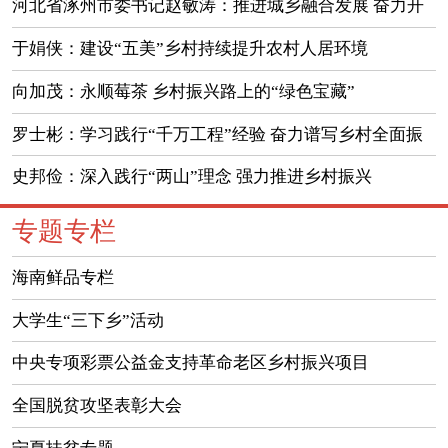
振兴
河北省涿州市委书记赵敏涛：推进城乡融合发展 奋力开
创乡村振兴新局面
于娟侠：建设“五美”乡村持续提升农村人居环境
向加茂：永顺莓茶 乡村振兴路上的“绿色宝藏”
罗士彬：学习践行“千万工程”经验 奋力谱写乡村全面振
兴左云新篇章
史邦俭：深入践行“两山”理念 强力推进乡村振兴
专题专栏
海南鲜品专栏
大学生“三下乡”活动
中央专项彩票公益金支持革命老区乡村振兴项目
全国脱贫攻坚表彰大会