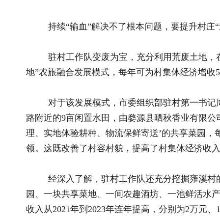
路附近的9亩闲置水田，由婺源县晒秋香业有限公司经营管理，打
理、实地体验耕种、物流保鲜寄送’的共享菜园，每块菜园认领租金
领。这既改善了村容村貌，提高了村集体经济收入，又扩大了雍
经深入了解，驻村工作队还充分挖掘雍溪村的生态资源优
园、一块共享菜地、一间农趣酒坊、一池鲜活水产、一栋帮扶车
收入从2021年到2023年连年提高，分别为2万元、15万元、2
定《雍溪村2024年度产业帮扶收益分配使用计划》，明确产业收
70%用于村级小型公益性事业支出。
农村人居环境的整治，离不开村民的支持，更离不开村民
对此，驻村工作队探索推广积分制管理，开办村级“积分超
境评选“美家美院”星级户，发放可供兑换米、油、盐、毛巾、
参与乡村治理的热情。截至目前，累计发放积分8400分，兑换生
员等公益性岗位，帮助6名脱贫户及监测对象每月增收600元。
在上饶市委组织部驻村工作队的持续努力下，如今的雍溪村