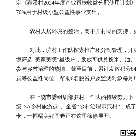
级“3A乡村旅游点”、全省“乡村治理示范村”，成了科考研学点，
卡，一幅幅美好画卷正在这里徐徐展开。
推荐阅读
相关文
2026全国和美乡村乒乓球大赛在宁夏灵武圆..
杭州萧山
国新办举行新闻发布会 介绍2026年上半年..
湖南新晃
国新办举行新闻发布会 介绍东西部协作工..
湖南芷江
关于全国乡村振兴奖拟表彰对象的公示..
陕西吴起县
国务院关于印发《加快农业农村现代化 “..
湖南新晃：
“三农”题材新大众文艺作品开始征集啦！..
浙财学子追
“三农”题材新大众文艺作品征集展示活动..
寿光模式升