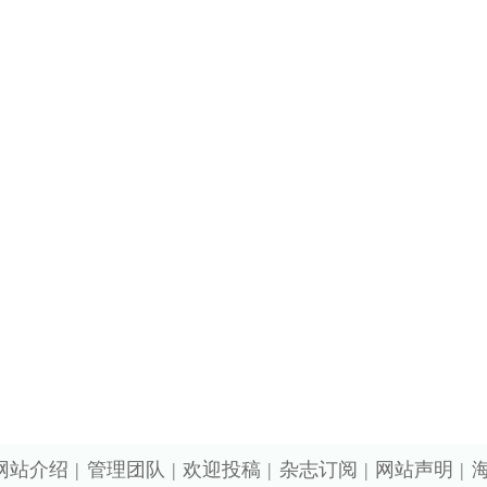
值电信业务经营许可证京B2-20240091 丨广播电视节目制作
号丨北京市公安局备案号110105005973
备2022015544号-1