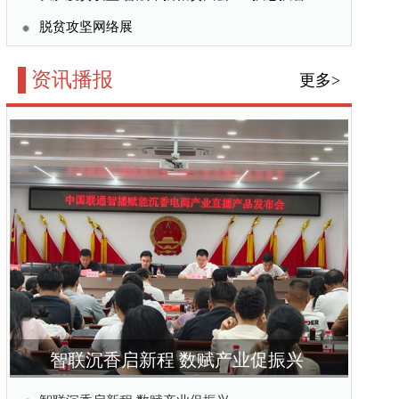
数赋产业促振兴
促振兴
美乡村建设 ——北京微
推进会顺利召开
手共筑粮油产销新格局
大开市 聚力打造全球薏
更多>