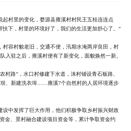
旧，交通不便，汛期水淹两岸良田，村
，雍溪村便有了新变化，面貌焕然一新。
口村修建下水道，洙村铺设青石板路、
埠……雍溪7个自然村的人居环境逐步
海南鲜品专栏
大学生“
中央专项彩票公益金支持革
巨大作用，他们积极争取乡村振兴财政
目
全国脱贫攻坚表彰大会
融合建设项目资金等，累计争取资金约
决胜脱贫攻坚 督战未摘帽
脱贫攻坚网络展
资讯播报
的基础上，打造了“我在雍溪有块
村集体合作社从村民手中流转了四好农村