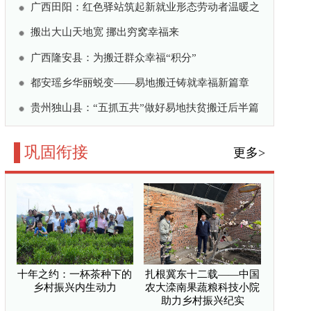
养老模式实践
给乡村振兴添了把“实
村振兴内生动力
大滦南果蔬粮科技小院
富新赛道 万亩沃野绘出
—保靖县组团参加第四届
侧记
公共微信
/