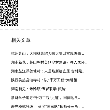
山西大宁县三多乡双轨互助
安徽金融监管局一拨操作，
火”
十年之约：一杯茶种下的乡
扎根冀东十二载——中国农
助力乡村振兴纪实
新疆和静：强村公司蹚出共
振兴好图景
茶香漫京华 湘味惠万家—
乡村特色优势产业发展大会
参与互动
http://www.sina.com.cn
010—59195820
理团队
|
欢迎投稿
|
杂志订阅
|
网站声明
|
海南海品专栏
|
国乡村振兴》杂志社 版权所有：中国乡村振兴网
部太阳宫办公区12层 邮编：100028 投诉电话：
010)59195820