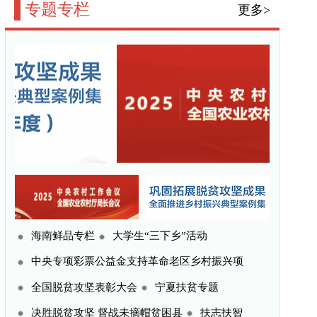
三下乡”活动
命老区乡村振兴项
宁夏扶贫专题
贫困县
扶志扶智
更多>