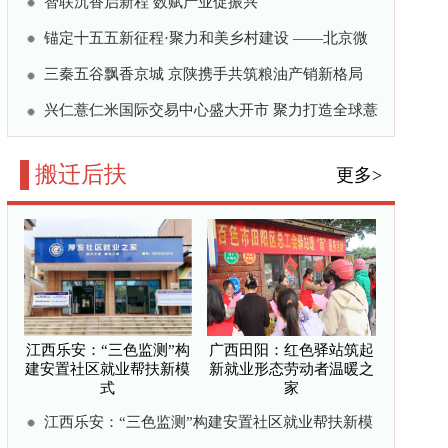
广西田阳：红色驿站筑起
新就业形态劳动者温暖之
家
建安置社区就业帮扶新模
就业形态劳动者温暖之
幸福来
福“积分”
搬迁铸就幸福新篇章
做好易地扶贫搬迁后半篇
更多>
扎根冀东十二载——中国
农大滦南果蔬粮科技小院
助力乡村振兴纪实