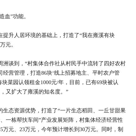
造86块‘线上招募地主、平时农户管
1000元/年，目前，已有69块被认
溪的知名度。”
势，打造了“一片生态稻田、一丘甘甜果
间”产业发展矩阵，村集体经济经营性
智联沉香启新程 
3万元，今年预计增长到30万元。同时，制
智联沉香启新程 数赋产业
益的30%用于“三类人员”的直接分红，
锚定十五五新征程·聚力和
孝暖夕慈善基金会工作部署
三秦五谷飘香京城 京陕携
的深度参与。
兴仁薏仁米国际交易中心盛
仁米产业核心高地
市”，每季度根据村民房前屋后卫生环
搬迁后扶
香皂等生活用品的积分卡，激发村民全民
活用品约8400元。同时，增设卫生保洁
，获评省级“乡村振兴示范村”、省