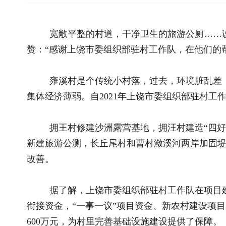
雍溪村是个传统小村落，过去，环境脏乱差，村容村貌老
集体经济薄弱。自2021年上饶市委组织部驻村工作队入驻之后
拥王村修建沙洲露营基地，拥汪村建造“四好农村路”，水
新建旅游公测，长丘尾村和曹村潋溪河两岸加固堤坝、新建洗衣
改善。
据了解，上饶市委组织部驻村工作队在项目建设中发挥了
衔接资金，“一事一议”项目资金、新农村建设项目资金、景村
600万元，为村里完善基础设施建设提供了保障。
持续“输血”解决不了根本问题，要提升村庄“造血”功能。
驻村工作队变废为宝，充分利用荒废土地，在提升人居环境
地”农旅融合发展模式，每年可为村集体经济增收5万元。
对于该发展模式，市委组织部驻村第一书记周洲谈到，“