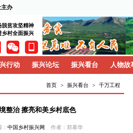
2026
神
兴
振兴论坛
振兴看台
人物故事
学习园地
中
首页
>
振兴看台
>
千万工程
振兴看台
资讯播报
亮和美乡村底色
巩固衔接
振兴网
作者：郑慕华
专题专栏
化，婺源县雍溪村村民王五桂连连点
的环境好了，我们的生活更加舒心了。”