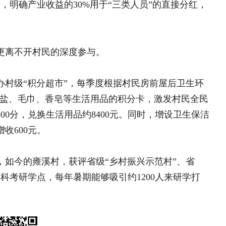
每年暑期能够吸引约1200人来研学打
江西乐安：“三色监测”构
建安置社区就业帮扶新模
式
江西乐安：“三色监测”构
式
广西田阳：红色驿站筑起新
家
搬出大山天地宽 挪出穷窝
广西隆安县：为搬迁群众幸
都安瑶乡华丽蜕变——易地
贵州独山县：“五抓五共”
章
文章
巩固衔接
：大梅林萧绍乡味大集以实践破题 ..
：暮山坪村美丽乡村建设引领人居环..
浮莲塘村：人居焕新绘宜居 古村藏..
油寺村：以“千万工程”为引领 ..
禾滩镇"五员联动"赋能..
十年之约：一杯茶种下的
寻“千万工程”足迹， 田间地头..
乡村振兴内生动力
级： 菜乡“国家队”挥师长三角，..