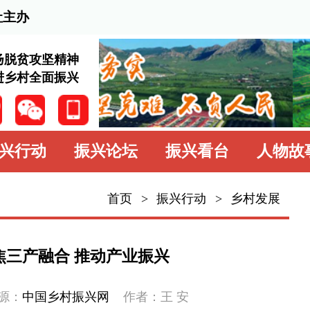
202
神
兴
振兴论坛
振兴看台
人物故事
学习园地
中
首页
>
振兴行动
>
乡村发展
振兴行动
乡村发展
推动产业振兴
乡村治理
振兴网
作者：王 安
封面报道
专题专栏
产业及下游产业，开展全产业链创建，
价值链，推进形成一产高产、二产高质、