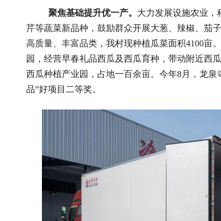
即将出口的蔬菜初加工产品。
聚焦“双招双引”强二产。
做好“农头工尾”增值大文章，大
至皖北地区“果蔬大厨房”。2023年，投入资金970万元建设预
限公司发展食品分拣包装、初加工，形成收购、储存、加工、销
就业岗位更多留在乡村、留给农民。该项目仅用4个月完成建设，
工蔬菜水果能力达6000吨，年产值预计3500万元。同时拓展