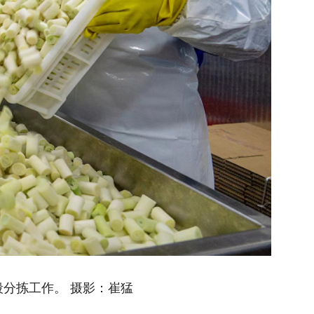
摄影：崔猛
一枚“豇豆芯”
量、提效益。积极引进响水西蓝花、西
一枚“豇豆芯”赋能乡村振兴
菜等特色蔬菜种植，着力扩大规模、提
取扶贫资金190万元建设魏庄西瓜产业
以突泉蛹虫草为产业引擎 
富新路径
1年，争取财政衔接资金520万元建设
国家中药材产业技术体系调
三七助力中医药传承创新发
园项目获得宿州市“强村富民‘宿’创精
湖南农业大学专家服务团深
脉开方”
乡村建设