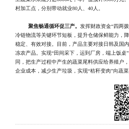
国新办举行新闻发布会 介绍2026年上半年..
以突泉蛹
国新办举行新闻发布会 介绍东西部协作工..
国家中药
关于全国乡村振兴奖拟表彰对象的公示..
湖南农业
国务院关于印发《加快农业农村现代化 “..
产业破题
“三农”题材新大众文艺作品开始征集啦！..
北纬28°
“三农”题材新大众文艺作品征集展示活动..
万亩青山育
联系我们
|
网站介绍
|
管
主管：国家乡村振兴局 主办：《中
地址：北京市朝阳区太阳宫北街1号农业农村
(
互联网新闻信息许可证10120230004 丨 增
经营许可证（京）字第28022
京ICP