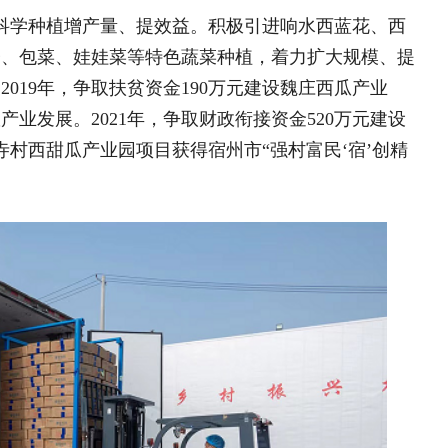
云南永平：古道名村美
食，同兴互“养”
云南永平：古道名村美食，
内蒙古巴林右旗：打造“小
园”激活 庭院“微经济”
乡村建设中的琼州巧思
十载帮扶路 山乡文旅兴
精推山药创新技术 让良种
北京平谷挂甲峪：美丽乡村
乡村治理
摄影：崔猛
力发展预制菜产业，全力打造砀山县乃
制菜冷链项目，引导支持砀山艾尚食品有
售为一体的蔬菜产业链，把增值收益和
现已运营，当前吸纳就业110人，年加
江西贵溪市文坊镇：“巾
发展薛楼园区便民社区加工点和朱楼镇邵楼
帼红”聚力，“小积分”治