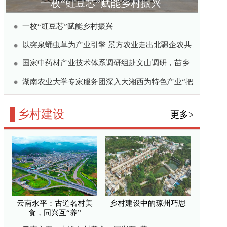
乡村建设中的琼州巧思
同兴互“养”
花园、小果园、小菜
良法扎根启海沃土
建设的生动实践
更多>
从揉泥到炼土，这群大学
生要为苗寨搭一座“废枝