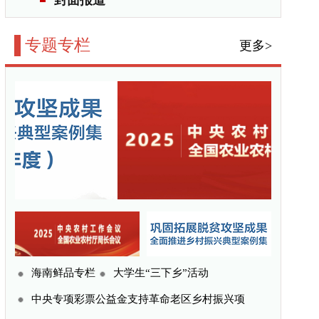
三下乡”活动
命老区乡村振兴项
宁夏扶贫专题
贫困县
扶志扶智
更多>