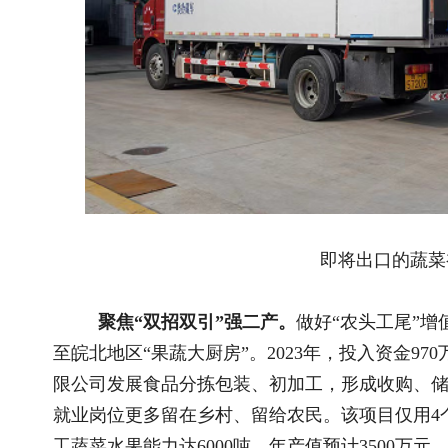
村加工点，分别带动就业80人、40人。
聚焦畅通循环促三产。
发挥财政资金“四两拨千斤”作用，
冷链物流等关键环节短板，提升仓储保鲜能力，降低农产品物流
稳定、有效对接。目前，产品主要对接日韩及国内预制菜工厂，
冻农产品。实现“田间采下，运到厂房，端上饭桌”全产业链融
同，把生产过程中产生的蔬菜尾料供应给养殖户，用作青储饲料
企业成本，减少生产垃圾，实现“秸秆变肉”向蔬菜产业方向的有
推荐阅读
相关文
2026全国和美乡村乒乓球大赛在宁夏灵武圆..
一枚“豇豆