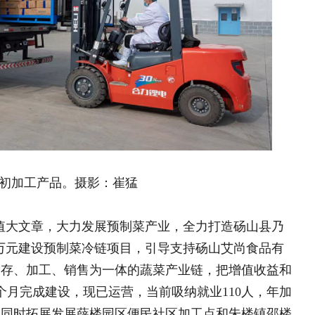
美家园
江西贵溪市文坊镇：“巾帼红
家园
从揉泥到炼土，这群大学生
实施分拣与储存中心项目，补齐仓储、
釉”的窑
成本，全力促进蔬菜生产与市场精准、
琼崖“善治经”——海南省
为团餐企业、食堂、供应链公司提供速
湖南省花垣县石栏镇盘活村
变”破局
合发展。同时与周边牲畜养殖户签订合
湖南新晃林冲镇：整治集镇
加工，不仅变废为宝，同时降低上下游
陕西镇巴县：党建引领办实
力延伸。
就乡村振兴新图景
参与互动
http://www.sina.com.cn
010—59195820
章
芯”赋能乡村振兴..