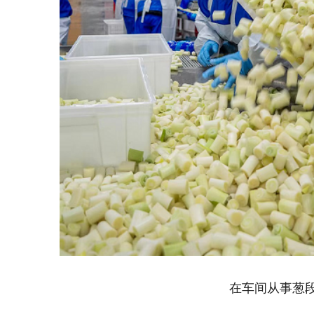
在车间从事葱段分拣工作。 
聚焦基础提升优一产。
大力发展设施农业，科学种植增产
芹等蔬菜新品种，鼓励群众开展大葱、辣椒、茄子、包菜、娃娃
高质量、丰富品类，我村现种植瓜菜面积4100亩。2019年，争
园，经营早春礼品西瓜及西瓜育种，带动附近西瓜产业发展。202
西瓜种植产业园，占地一百余亩。今年8月，龙泉寺村西甜瓜产业
品”好项目二等奖。