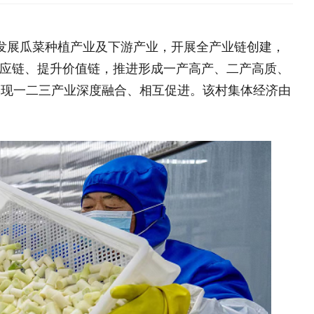
深度融合、相互促进。该村集体经济由
海南鲜品专栏
大学生“
中央专项彩票公益金支持革
目
全国脱贫攻坚表彰大会
决胜脱贫攻坚 督战未摘帽
脱贫攻坚网络展
乡村发展