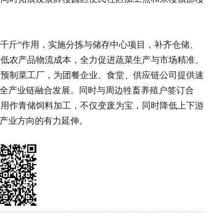
虫草为产业引擎 景方农业走出北..
材产业技术体系调研组赴文山调研..
大学专家服务团深入大湘西为特色..
见琼州诚意
黄金产稻带！平江这款山溪米藏着自..
金叶 有机生态润茶乡..
理团队
|
欢迎投稿
|
杂志订阅
|
网站声明
|
海南海品专栏
|
国乡村振兴》杂志社 版权所有：中国乡村振兴网
部太阳宫办公区12层 邮编：100028 投诉电话：
010)59195820
值电信业务经营许可证京B2-20240091 丨广播电视节目制作
号丨北京市公安局备案号110105005973
备2022015544号-1