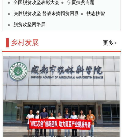
赋能乡村振兴
景方农业走出北疆企农共
研组赴文山调研，苗乡
展
入大湘西为特色产业“把
更多>