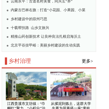
变釉”的窑
”聚力，“小积分”治美
要为苗寨搭一座“废枝变
基层治理创新探索与成效
从“三资”清查到“三
顽疾 集镇容貌换新颜
十件民生事 基层治理绘
公共微信
/