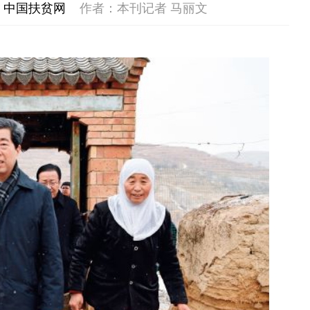
海南鲜品专栏
大学生“
中央专项彩票公益金支持革
目
全国脱贫攻坚表彰大会
决胜脱贫攻坚 督战未摘帽
脱贫攻坚网络展
海南海品专栏
宁夏时指出，“就像六盘山是当年红军长