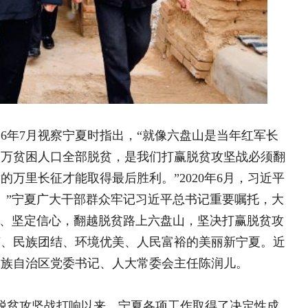
全部脱贫，是我们打赢脱贫攻坚战必须翻
乡村文化篇 | 周前村
岭南样
得最后胜利。”2020年6月，习近平
乡村文化篇 | 周前村： 
干部群众牢记习近平总书记重要嘱托，大
乡村文化篇 | 新疆策勒县
，翻越脱贫路上六盘山，坚决打赢脱贫攻
乡村文化篇 | 文化荟萃耀库
环境优美、人民富裕的美丽新宁夏。近
书记、人大常委会主任陈润儿。
乡村文化篇 | 文化赋能延
响以来，宁夏各项工作取得了决定性成
大学生“三下乡”活
脱贫攻坚的关心关注。党的十八大以
出位置，全面打响脱贫攻坚战，走出了
夏是全国脱贫攻坚的主战场之一，西海
四川传媒学院青年学子
念，4次宁夏之行都深入西海固地区，
以镜头聚力羌乡振兴
到西海固地区，深入贫困乡村了解贫困群众
四川传媒学院青年学子 以
在银川主持召开东西部扶贫协作座谈会；
研学践真知 拓岗促成长
。20多年来，总书记的足迹遍布了宁夏
研学探绿践知行 数智赋能
的人民立场、真挚的为民情怀、醇厚的