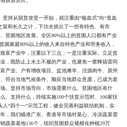
扶志扶智相结合，注重正向激励、教育
是坚持正向激励。采用生产奖补、劳务补
坚持教育引导。办好新时代农民讲习
进移风易俗，强化典型引路，让贫困群
、不履行法定义务的，该收回的扶贫资
困群众想着干。现在“靠着墙根晒太
福好日子的越来越多了，很多贫困户都
塞上大地传唱。
记反复强调，帮钱帮物，不如帮助建个
进，都要靠基层党组织来落实。我们从
设抓得紧而又紧，努力打造一支不走的
“建”上下功夫。实施“三大三强”和“两
建在产业链、党员聚在产业链、群众富在
村致富带头人中党员占42.1%。二是
副书记，向所有行政村选派第一书记机
工作队员4203名，这些同志既在一线抓