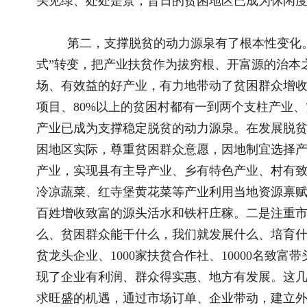
第三，贫困群众的精神状态有了根本性变化。坚持扶贫与
引导、反向约束并举，实现了“富脑袋”与“富口袋”双丰收。一
助、以工代赈等办法，提倡多劳多得，让贫困群众主动干。二是
所，推进社会主义核心价值观落细落小落实，完善村规民约，推
众愿意干。三是坚持反向约束。对好吃懒做、等靠要、骗取扶持
金收回、该暂缓的帮扶措施暂缓、该取消的扶持政策取消，让贫
阳、等着别人送小康”的越来越少了，用双手勤劳致富、过上幸
发自肺腑地感念总书记、感恩共产党，“共产党亲、黄河水甜”在
第四，基层组织的带动作用有了根本性变化。习近平总书
好支部。基层党组织是脱贫攻坚的战斗堡垒，政策实施、工作推
巩固党的执政地位、夯实脱贫攻坚基础出发，把农村基层党的建
扶贫工作队。具体工作中，突出做好“建、带、治”的文章。一是在
个带头人”工程，选优配强贫困村“两委”班子，探索建立“支部
产业链”模式。现在，全区村党组织书记中致富带头人占45%、农
在“带”上下功夫。建立向所有贫困县、深度贫困乡镇选派党委
制，累计选派县乡党委副书记107名，选派村第一书记1773名、