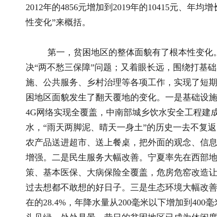
头见绿、处处是景，昔日的贫困地区已成为休闲度假旅游景区。
第二，支撑脱贫的动力源泉有了根本性变化。坚持从脱贫攻
式”转变，把产业扶贫作为拔穷根、开富源的治本之策和长久之
场、有效益的好产业，有力地带动了贫困群众增收、贫困地区发
项目、80%以上的贫困村都有一到两个支柱产业、贫困家庭80
产业已成为支撑稳定脱贫的动力源泉。在发展脱贫致富产业中，
困地区实际，尊重贫困群众意愿，因地制宜选择产业，既防止上
产业，实现县有主导产业、乡有特色产业、村有致富产业、户有
冷凉蔬菜、红寺堡黄花菜等产业利用当地资源禀赋、符合当地气
百姓增收致富的源头活水和铁杆庄稼。二是注重市场。坚持市场
么、贫困群众能干什么，我们就发展什么、培育什么、支持什么，持
贫龙头企业、1000家扶贫合作社、10000名致富带头人“四个
现了企业有利润、群众得实惠、地方有发展。这几年，我们瞄准
求旺盛的机遇，通过市场订单、企业带动，建立外销蔬菜基地13
亩，让贫困地区的特色农产品进入粤港澳大湾区市场，让许多“
卖上好价钱。三是注重服务。全力做好技术提供、人员培训、品
障等服务工作，让贫困群众发展产业无后顾之忧。这两年，我们
商，实现了家门到市场的精准对接，全区农产品网络零售额182.9