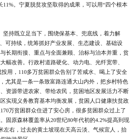
绽放在扶贫路上的丁香花 
贫干部撒凤虎
零报酬“行长”朱玉国
坚一开始，就注重由“输血式”向“造血
计，下功夫抓出了一些有特色、有市
参与互动
展。全区80%以上的贫困人口都有产业
http://www.sina.com.cn
%以上的收入来自特色产业和劳务收入，
注重以下三点：一是注重实际。立足贫
010—59195820
水土不服的产业，也避免一窝蜂搞雷同
增收项目。盐池滩羊、泾源肉牛、原州
候条件、顺应当地群众意愿，已成为老
导向，市场需要什么、贫困地区有什
续实施100个扶贫示范村、100家扶
一”示范工程，健全完善利益联结机制，实
广东、香港等市场对菜心、冷凉蔬菜需
6个，组织贫困群众规模化种植29万
养在深闺无人识”的好产品走向大市场、
种改良、品牌打造、市场营销、法律保
围绕农产品卖难问题，大力发展农村电
亿元，带动1.5万贫困群众就业。