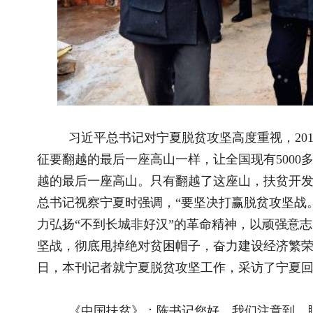
征要翻越的最后一座高山一样，让全国现有5000多万贫困人口
越的最后一座高山。只有翻越了这座山，扶贫开发的万里长征才能取
总书记视察宁夏时强调，“要坚决打赢脱贫攻坚战。”宁夏广大
力弘扬“不到长城非好汉”的革命精神，以顽强意志、坚定信心
坚战，彻底甩掉绝对贫困帽子，奋力建设经济繁荣、民族团结、
日，本刊记者就宁夏脱贫攻坚工作，采访了宁夏回族自治区党委
《中国扶贫》：陈书记您好，我们注意到，脱贫攻坚战打
就、贫困地区发生了巨大的变化，请您谈谈这方面的情况。
陈润儿：首先，感谢《中国扶贫》杂志社长期以来对宁夏
来，以习近平同志为核心的党中央把脱贫攻坚摆在治国理政的突
一条脱贫攻坚的中国道路，创造了一个举世瞩目的减贫奇迹。宁
固地区历史上曾有“苦瘠甲天下”之称，总书记非常牵挂、非常惦
1997年到西海固地区，部署推动闽宁对口扶贫协作；2008年
生产生活情况；2016年视察宁夏第一站就到西海固地区，随后
2020年6月视察宁夏首站到的还是贫困地区、看的还是贫困群众
的山山水水、真情温暖了宁夏的家家户户，彰显了人民领袖坚定