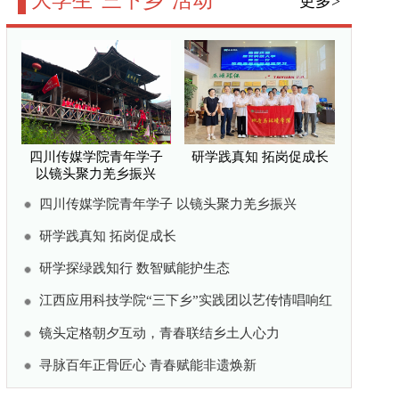
”实践团以艺传情唱响红
结乡土人心力
能非遗焕新
更多>
翻越脱贫路上六盘山 坚
决打赢脱贫攻坚战 ——
专访宁夏回族自治区党委
书记、人大常委会主任陈
润儿
宁镇的讲述
打赢脱贫攻坚战 ——专
、人大常委会主任陈润
——宁夏脱贫攻坚取得决
费扶贫