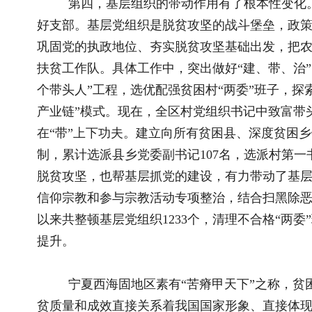
《中国扶贫》：与时间赛跑，与贫困较量。在脱贫攻坚的
出了一道加试题，宁夏是如何答好战“疫”战“贫”这两道题的？
陈润儿：习近平总书记强调，脱贫攻坚是一场必须打赢的
承诺。今年是脱贫攻坚的决战年、收官年、交账年，脱贫攻坚到了
又遭遇突如其来的新冠肺炎疫情，贫困群众务工受阻、扶贫产业
自治区党委和政府坚决贯彻习近平总书记在决战决胜脱贫攻坚座
劲、严把标准防闯关、巩固成果防返贫，全面开展“四查四补”
共查出各类问题5.4万个、已全部整改。
一是查损补失。重点查找疫情给企业发展、群众增收、项
打赢脱贫攻坚战“20条”，落实支持促进贫困群众务工就业、加
复产、积极开展消费扶贫等措施，实施“建设扶贫车间就近就业
出转移就业、鼓励移民创业带动就业”四大行动，全面恢复了生
工复产。尤其是把促进贫困户稳定增收作为重中之重，建立“点
制，做到从家门到厂门无缝对接。目前，包车包机434辆（架）次
节、减少人员接触、减少感染风险。现在，全区返岗务工贫困人口2
家，扶贫项目开工复工11376个，开发公益性岗位3.81万个，认定