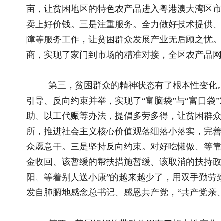
脱贫攻坚，也帮基层抓党的建设，有力带动了基层党的建设。三
信仰宗教和参与宗教活动专项整治，结合扫黑除恶专项斗争，全面
以来共整顿基层党组织1233个，清理不合格“两委”班子成员11
提升。
宁夏西海固地区素有“苦瘠甲天下”之称，贫困程度闻名遐
贫质量和成效直接关系着我国国家形象、直接体现着我国减贫成
终站位全国脱贫攻坚大局、站位全面建成小康社会全局来推动脱
最大代价，确保脱贫成果经得起历史检验、群众评判、中央考核
一些经验做法。在闽宁扶贫协作上，紧紧围绕习近平总书记亲自主
度的闽宁对口扶贫协作联席会议从未间断，协作力度、合作领域
典范，习近平总书记亲自命名的闽宁镇探索出了一条康庄大道，
型，“闽宁示范村”经验被写入《中央打赢脱贫攻坚三年行动的
被中宣部授予“时代楷模”称号。在扶贫工作方式上，创造了易地
扶贫“华润模式”、乡村振兴“一村一年一事”等做法。在激发内
实践积分、“红黑榜”和评选表彰脱贫光荣户等做法。对这些做
继续坚持。