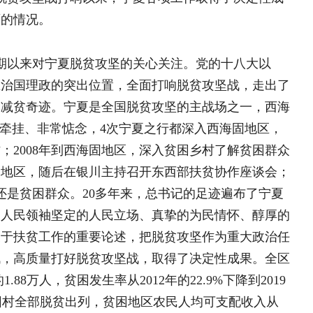
重要论述，把脱贫攻坚作为重大政治任
江西应用科技学院“三下乡
圩村晚
脱贫攻坚战，取得了决定性成果。全区
镜头定格朝夕互动，青春联
困发生率从2012年的22.9%下降到2019
寻脉百年正骨匠心 青春赋
贫出列，贫困地区农民人均可支配收入从
。宁夏脱贫攻坚取得的成果，可以用“四个根本
宁夏扶贫
当下，围绕保基本、兜底线，着力解
统筹抓好产业发展、生态建设、基础设
重点与全面兼顾、治标与治本并重，贫
政村道路硬化、动力电、光纤宽带、
小镇大爱——来自永宁县
闽宁镇的讲述
多万贫困群众告别了苦咸水、喝上了安全
条一条致富路连通大山内外，把乡村特色
家、带给农民，贫困地区发展活力不断
小镇大爱——来自永宁县闽
育基本均衡发展，贫困人口健康扶贫政
翻越脱贫路上六盘山 坚决
众住进了安心房，很多贫困群众过上了
访宁夏回族自治区党委书记
补山河短板 战世纪贫困 
从20世纪80年代初的4.2%提高到现
儿
定性成就
过去的黄土坡现在天高云淡、气候宜人，抬
动员社会力量 扎实推进消