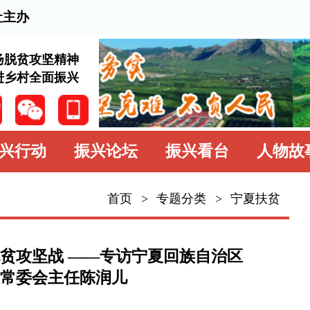
202
神
兴
振兴论坛
振兴看台
人物故事
学习园地
中
专题专栏
首页
>
专题分类
>
宁夏扶贫
——专访宁夏回族自治区
任陈润儿
作者：本刊记者 马丽文