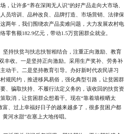
是在“治”上下功夫。结合共产党员不准
开展软弱涣散村党组织整顿，2017年
81名，基层党组织的纯洁性、战斗力明显
迩，国际国内社会非常关注。宁夏的脱
效、直接展示着我国制度优势。我们始
贫攻坚，用最大心思、下最大功夫、花
、舆论监督。在这个过程中，也创出了
导和建立的5项机制，24年来一年一
不断加大，已经成为东西部扶贫协作的
被列为全国“两县一镇三村”脱贫攻坚典
指导意见》，闽宁对口扶贫协作援宁群体
扶贫搬迁、金融扶贫“盐池模式”、产业
生动力上，创造了乡村治理积分卡、文明
法和经验，我们将认真总结、不断完善、