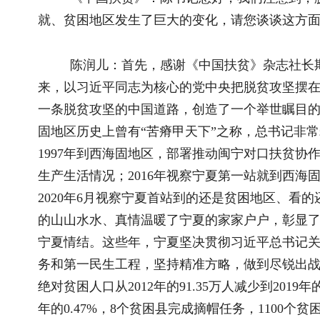
宁夏情结。这些年，宁夏坚决贯彻习近平总书记关于扶贫工作的
务和第一民生工程，坚持精准方略，做到尽锐出战，高质量打好
绝对贫困人口从2012年的91.35万人减少到2019年的1.88万人，贫
年的0.47%，8个贫困县完成摘帽任务，1100个贫困村全部脱
2012年的4856元增加到2019年的10415元、年均增长11%
性变化”来概括。
第一，贫困地区的整体面貌有了根本性变化。坚持既立足
决“两不愁三保障”问题；又着眼长远，围绕打基础、可持续，
施、公共服务、乡村治理等各项工作，实现了短期与长期衔接、
困地区面貌发生了翻天覆地的变化。一是基础设施大幅改善。行
4G网络实现全覆盖，中南部城乡饮水安全工程建成投用，110
水，“雨天两脚泥、晴天一身土”的历史一去不复返，尤其是一
农产品送进超市、送上餐桌，把外面的观念、信息、资源带进农
增强。二是民生服务大幅改善。宁夏率先在西部地区实现义务教
策、基本医保、大病保险全覆盖，危房危窑改造让170万贫困群
过去想都不敢想的好日子。三是生态环境大幅改善。固原森林覆盖率
在的28.4%，年降水量从200毫米以下增加到400毫米左右，