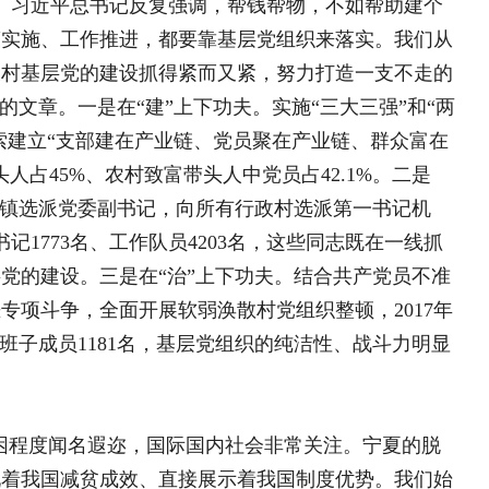
关键时刻，突如其来的新冠肺炎疫情又
是怎样促进贫困户稳定增收的？
硬仗，是我们党对人民、对历史的庄严
“临门一脚”“冲刺撞线”的关键时刻，
发展受限、困难群众收入受损。对此，
谈会上的重要讲话精神，持续发力防松
工作，有效对冲疫情带来的影响。目前，
目建设造成的损失，及时出台应对疫情
大援企稳岗补贴力度、组织企业有序复工
、开发公益岗位托底就业、组织劳务输
产生活秩序，全区规模以上企业全部复
对点”护送贫困户返岗就业服务保障机
、输送14815人，最大限度减少中间环
2.51万人，扶贫车间开工复工307
扶贫产品687个、销售额11.2亿元。今