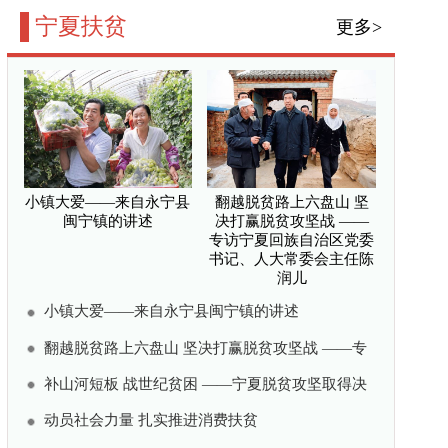
——追记固原市西吉县扶
公共微信
/