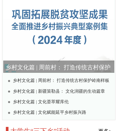
： 打造传统古村保护
板
打造传统古村保护岭南样板
： 文化润疆的生动篇章
伦
平乡村振兴路
动
更多>
研学践真知 拓岗促成长
镜头聚力羌乡振兴
护生态