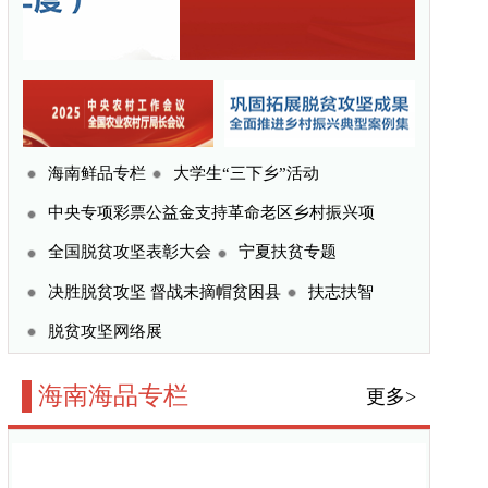
三下乡”活动
命老区乡村振兴项
宁夏扶贫专题
贫困县
扶志扶智
更多>