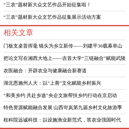
的通知
“三农”题材新大众文艺作品开始征集啦！
“三农”题材新大众文艺作品征集展示活动方案
相关文章
门板支桌昔挥毫 镜头为乡立新传——刘建平36载幕阜山
下新闻人生
把论文写在湘西大地上——吉首大学“三链融合”赋能武陵
山区高质量发展
农医融合：开辟农业与健康融合新赛道
湖北恩施州人大：以“上善”文化赋能乡村振兴
“和美乡约 共赴乡途”央企文旅帮扶乡约行动在京启动
特色资源赋能融合发展 山西岢岚第九届乡村文化旅游季
蓄势启幕
桂科院远诚科技：以设施渔业新范式，答农业强国时代