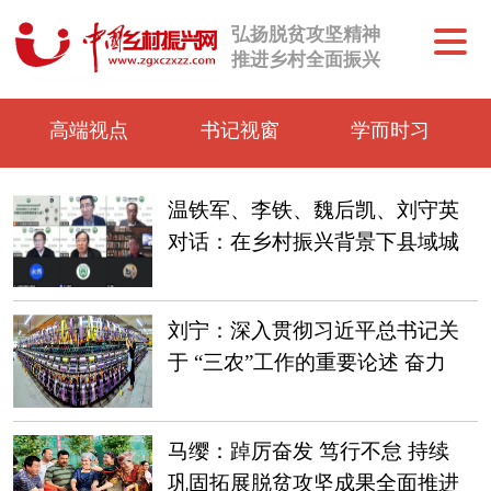
弘扬脱贫攻坚精神
推进乡村全面振兴
高端视点
书记视窗
学而时习
温铁军、李铁、魏后凯、刘守英
对话：在乡村振兴背景下县域城
镇化建设如何推进？
刘宁：深入贯彻习近平总书记关
于 “三农”工作的重要论述 奋力
开创广西“三农”工作新局面
马缨：踔厉奋发 笃行不怠 持续
巩固拓展脱贫攻坚成果全面推进