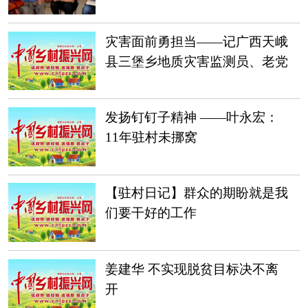
灾害面前勇担当——记广西天峨
县三堡乡地质灾害监测员、老党
员莫仁忠
发扬钉钉子精神 ——叶永宏：
11年驻村未挪窝
【驻村日记】群众的期盼就是我
们要干好的工作
姜建华 不实现脱贫目标决不离
开