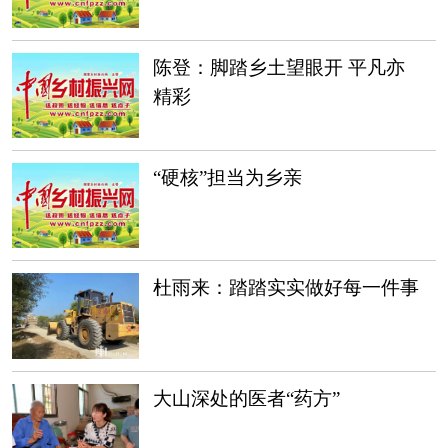
陈登：脚踏乡土望眼开 平凡亦
精彩
“硬核”担当为乡亲
杜雨来：踏踏实实做好每一件事
大山深处的医者“药方”