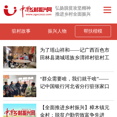
弘扬脱贫攻坚精神
推进乡村全面振兴
驻村故事
振兴人物
帮扶楷模
为了瑶山祥和——记广西百色市
田林县潞城瑶族乡渭祥村驻村工
作队
“群众需要啥，我们就干啥”——
记中国银行河北省分行驻张家口
市沽源县仁和堡村工作队
【全面推进乡村振兴】樟木镇元
金村：脱贫户勤劳致富争先进