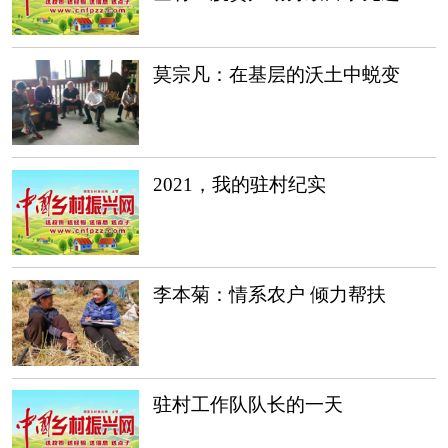
莫宗凡：在基层的沃土中蜕变
2021，我的驻村纪实
李本菊：情系农户 倾力帮扶
驻村工作队队长的一天