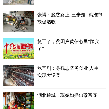
张博：脱贫路上“三步走” 精准帮
扶促增收
复工了，贫困户黄信心里“踏实
了”
鲍宜刚：身残志坚勇创业 人生
实现大逆袭
湖北通城：瑶媳妇摇出致富花