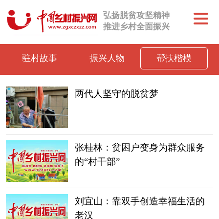
弘扬脱贫攻坚精神
推进乡村全面振兴
驻村故事
振兴人物
帮扶楷模
两代人坚守的脱贫梦
张桂林：贫困户变身为群众服务
的“村干部”
刘宜山：靠双手创造幸福生活的
老汉