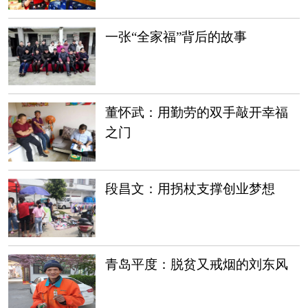
一张“全家福”背后的故事
董怀武：用勤劳的双手敲开幸福
之门
段昌文：用拐杖支撑创业梦想
青岛平度：脱贫又戒烟的刘东风