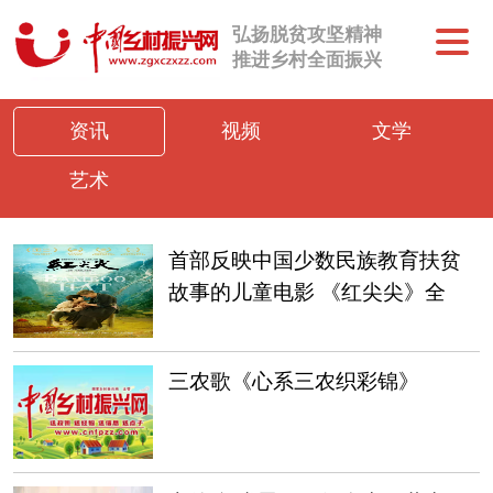
弘扬脱贫攻坚精神
推进乡村全面振兴
资讯
视频
文学
艺术
首部反映中国少数民族教育扶贫
故事的儿童电影 《红尖尖》全
球首映
三农歌《心系三农织彩锦》