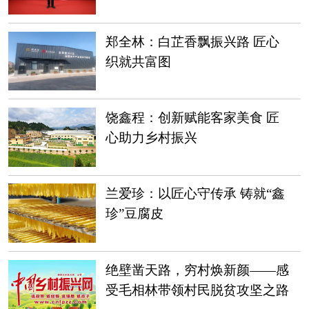
郑全林：白芷香飘振兴路 匠心
织就共富图
饶鑫程：创新赋能客家美食 匠
心助力乡村振兴
兰爱珍：以匠心守传承 铸就“鑫
珍”豆腐皮
绝壁凿天路，穷村焕新颜——感
受毛相林带领村民脱贫攻坚之路