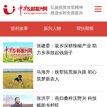
弘扬脱贫攻坚精神
推进乡村全面振兴
驻村故事
振兴人物
帮扶楷模
张建委：返乡深耕辣椒产业 助
力乡亲鼓起钱袋子
马海升：铁犁拓荒振兴路 初心
筑梦新农人
张洪宇：燕归桑梓沃野兴 科技
赋能乡村旺