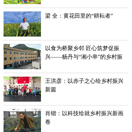
梁 全：黄花田里的“耕耘者”
以食为桥聚乡邻 匠心筑梦促振
兴——杨丹与“湘小串”的乡村振
兴之路
王洪彦：以赤子之心绘乡村振兴
新篇
肖锴：以科技绘就乡村振兴新画
卷