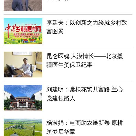
李廷夫：以创新之力绘就乡村致
富图景
昆仑医魂 大漠情长——北京援
疆医生贺保卫纪事
刘建明：棠棣花繁共富路 兰心
党建领路人
杨淑娟：电商助农绘新卷 原耕
筑梦启华章