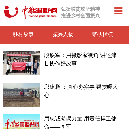
弘扬脱贫攻坚精神
推进乡村全面振兴
驻村故事
振兴人物
帮扶楷模
段铁军：用摄影家视角 讲述津
甘协作好故事
邱建鹏 ：真心办实事 帮扶暖人
心
用忠诚凝聚力量 用责任捍卫使
命——李军