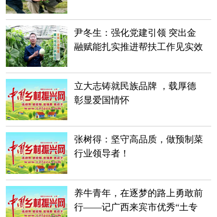
尹冬生：强化党建引领 突出金
融赋能扎实推进帮扶工作见实效
立大志铸就民族品牌 ，载厚德
彰显爱国情怀
张树得：坚守高品质，做预制菜
行业领导者！
养牛青年，在逐梦的路上勇敢前
行——记广西来宾市优秀“土专