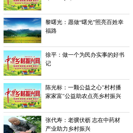
黎曙光：愿做“曙光”照亮百姓幸
福路
徐平：做一个为民办实事的好书
记
陈光标：一颗公益之心"村村播
家家富"公益助农点亮乡村振兴
之路
张代寿：老骥伏枥 志在中药材
产业助力乡村振兴