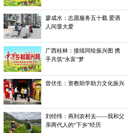
家”黄潜
廖成水：志愿服务五十载 爱洒
人间显大爱
广西桂林：接续同绘振兴图 携
手共筑“永富”梦
曾伏生：资教助学助力文化振兴
刘经纬：再到农村去——我和父
亲两代人的“下乡”经历