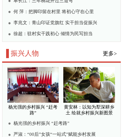
黄安林：以知为犁深耕乡
土 绘就乡村振兴新图景
”
”赋能乡村发展
 绘就乡村振兴新图景
蔬香漫野共赴振兴
十余载耕耘铺就产业共富
一尾鲜鱼富山乡
更多>
郜晓丽：三年光阴写就古
丈“情书