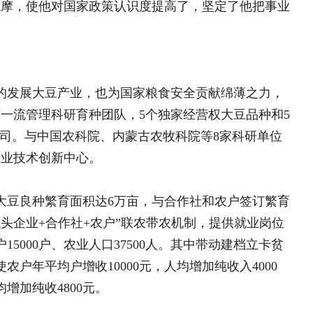
农业人口37500人。其中带动建档立卡贫
杨光强的乡村振兴 “赶考
路”
收10000元，人均增加纯收入4000
杨光强的乡村振兴 “赶考路
0元。
严淑：“00后”女孩“一站式
黄安林：以知为犁深耕乡土
十字会以及全旗各乡镇进行物资和现金
唐铭：深耕乡土三十余载 
陈跃：金融跨界深耕柠乡 
路
夏荣兴：头雁领航兴溪渔 
市农村牧区青年致富带头人”、“内蒙古自
帮扶楷模
头人协会理事；2020年“莫旗优秀青年
先锋”，内蒙古第十二届青联委员，呼伦
振兴青年先锋号”荣誉称号。
还有很多对未来的规划，他将秉承赤子
巾帼新农人张风霞
种业有限公司为依托，立足内蒙古，不
巾帼新农人张风霞
5年时间，把呼伦贝尔市中农种业有限