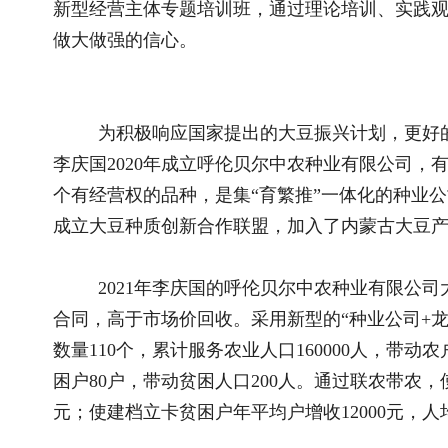
数量110个，累计服务农业人口160000人，带动农户15000户、
困户80户，带动贫困人口200人。通过联农带农，使农户年平均户增
元；使建档立卡贫困户年平均户增收12000元，人均增加纯收480
致富不忘本，在抗击新冠病毒疫情期间，李庆国向莫旗红
捐赠，累计价值6.5万元。
李庆国创新发展荣誉接踵而来，2019年被评为“呼伦贝尔
治区农村牧区青年致富带头人”，2020年成为中国农村青年致富带
农场主”的荣誉称号，2021年评为年度农民教育培训“百优保供
贝尔市青年联合会第三届常委委员，2022年获得首届“全区乡村
每一项荣誉对他来说都是鼓励更是鞭策，在李庆国心里，
之心，在带领乡亲们创业致富的道路上奋进，以呼伦贝尔市中农
断拓展外部市场，在带动本地种植户致富的基础上，计划利用3-