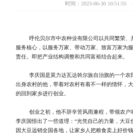
呼伦贝尔市中农种业有限公司以共同繁荣、共求发展为宗
服务核心，以服务万家、带动万家、致富万家为服务目标。公司
责任。即把产业结构调整和共同富裕结合起来。
李庆国是莫力达瓦达斡尔族自治旗的一个农民，今年36岁的
出身农村的他，带着对农村有着不一样的情怀，大学毕业后没有
的回到家乡进行创业。
创业之初，他不辞辛苦风雨兼程，带领农户将大豆运至邻
李庆国悟出了一些道理：“光凭自己的力量，大豆也只是能销售
因大豆远销全国各地，让家乡人把粮食卖上好价钱，还得走集体化
召，成立了新立向阳大豆种养殖专业合作社，合作社采取“组织
片绿色种植基地、带动一批农户发展”的模式，向农民提供优质
户储存粮食，随市场行情农民满意随时可结算，不仅农户受益，
展，产生了良好的社会效益。经过几年的拼搏发展，合作社占地
豆精选塔、晾晒场、清粮车间、精选加工车间成品包装车间和储
全，集大豆种植、加工销售一体。为解决农户卖粮难，李庆国20
收购周边村屯粮食，销往广东、福建、山东、辽宁等地商品粮达