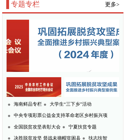
三下乡”活动
命老区乡村振兴项
宁夏扶贫专题
贫困县
扶志扶智
更多>