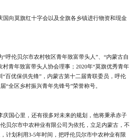
络辐射东北三省一区，带动更多农户致
郜晓丽：三年光阴写就古丈
钟志敏：古稀老人守初心 
全国人大代表刘建明：乡村
人
昆仑医魂 大漠情长——北
绝壁凿天路，穷村焕新颜—
脱贫攻坚之路
参与互动
http://www.sina.com.cn
章
010—59195820
村振兴 “赶考路”..
0后”女孩“一站式”赋能乡村发展..
人张风霞
以知为犁深耕乡土 绘就乡村振兴新..
耕乡土三十余载 蔬香漫野共赴振兴..
融跨界深耕柠乡 十余载耕耘铺就产..
头雁领航兴溪渔 一尾鲜鱼富山乡..