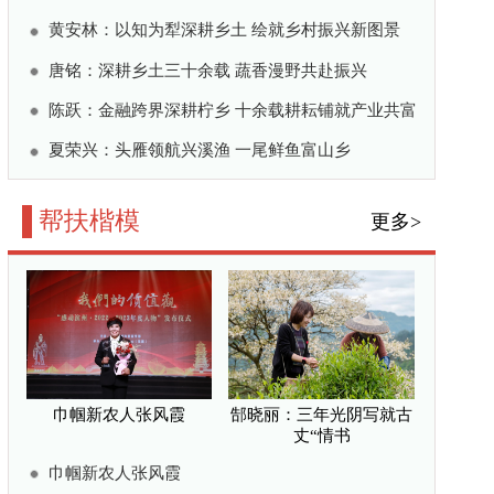
“情书
公益路上不停步
振兴要靠有闯劲的年轻
京援疆医生贺保卫纪事
—感受毛相林带领村民
公共微信
/