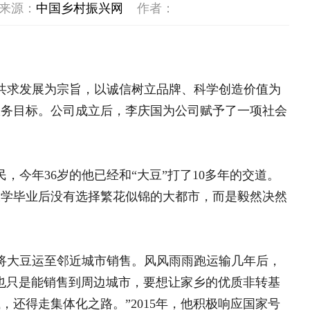
旨，以诚信树立品牌、科学创造价值为
成立后，李庆国为公司赋予了一项社会
他已经和“大豆”打了10多年的交道。
选择繁花似锦的大都市，而是毅然决然
海南鲜品专栏
大学生“
中央专项彩票公益金支持革
近城市销售。风风雨雨跑运输几年后，
目
全国脱贫攻坚表彰大会
到周边城市，要想让家乡的优质非转基
之路。”2015年，他积极响应国家号
决胜脱贫攻坚 督战未摘帽
一套力量、规范一个技术标准、建好一
脱贫攻坚网络展
高蛋白大豆种子和化肥，无偿为周边农
还带动了当地物流和农民经纪人的发
驻村故事
2万平方米，粮食储存能力2万吨，有大
库，引进瑞典进口大豆蛋白仪，设备齐
17年成立新立向阳粮贸有限责任公司，
3万吨。他始终不忘初心，常说的一句