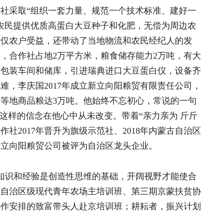
他心中从未改变。带着“亲力亲为 斤斤
晋升为旗级示范社、2018年内蒙古自治区
贸公司被评为自治区龙头企业。
创造性思维的基础，开阔视野才能使合
代青年农场主培训班、第三期京蒙扶贫协
李兆文：青山印证党旗
带头人赴京培训班；耕耘者，振兴计划
单长江：三年桐花开过三道
家政策认识度提高了，坚定了他把事业
何 萍：把脚印留在村里 将
李兆文：青山印证党旗红 
徐超：驻村实干践初心 倾
业，也为国家粮食安全贡献绵薄之力，
育种团队，5个独家经营权大豆品种和5
振兴人物
科院、内蒙古农牧科院等8家科研单位
心。
面积达6万亩，与合作社和农户签订繁育
社+农户”联农带农机制，提供就业岗位