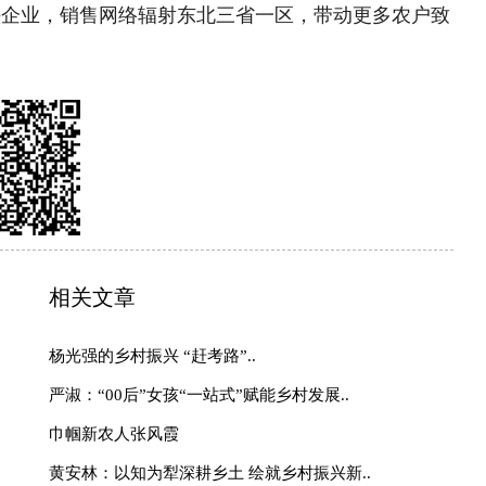
理团队
|
欢迎投稿
|
杂志订阅
|
网站声明
|
海南海品专栏
|
国乡村振兴》杂志社 版权所有：中国乡村振兴网
部太阳宫办公区12层 邮编：100028 投诉电话：
010)59195820
值电信业务经营许可证京B2-20240091 丨广播电视节目制作
号丨北京市公安局备案号110105005973
备2022015544号-1