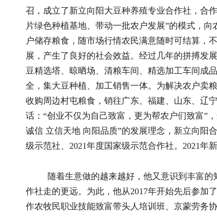
话：“创业不仅为自己致富，更为帮农户们致富”，这样的信念在
诚信 立信天地 向阳品质”的发展理念，新立向阳合作社2017年
级示范社、2021年度国家级示范合作社。2021年新立向阳粮
随着生意做的越来越好，他又意识到丰富的知识和经验是
作社走的更远。为此，他从2017年开始先后参加了自治区级现
作农牧民职业技能致富带头人培训班、京蒙劳务协作安排的致富
新型经营主体专题培训班，通过理论培训、实践观摩，使他对国
做大做强的信心。
为积极响应国家提出的大豆振兴计划，更好的发展大豆产
李庆国2020年成立呼伦贝尔中农种业有限公司，有一流管理科研
个有经营权的品种，是集“育繁推”一体化的种业公司。与中国农
成立大豆种质创新合作联盟，加入了内蒙古大豆产业技术创新中
2021年李庆国的呼伦贝尔中农种业有限公司大豆良种繁育
合同，高于市场价回收。采用新型的“种业公司+龙头企业+合作