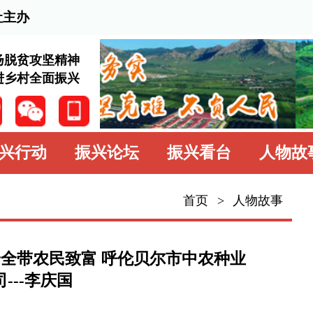
2026
神
兴
振兴论坛
振兴看台
人物故事
学习园地
中
首页
>
人物故事
人物故事
驻村故事
富 呼伦贝尔市中农种业
帮扶楷模
专题专栏
村振兴网
作者：