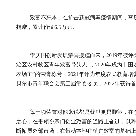
公司打造成内蒙古自治区繁育推销一体化行业龙头企业，销售网
富。
推荐阅读
相关文
2026全国和美乡村乒乓球大赛在宁夏灵武圆..
杨光强的乡
国新办举行新闻发布会 介绍2026年上半年..
严淑：“0
国新办举行新闻发布会 介绍东西部协作工..
巾帼新农
关于全国乡村振兴奖拟表彰对象的公示..
黄安林：
国务院关于印发《加快农业农村现代化 “..
唐铭：深
“三农”题材新大众文艺作品开始征集啦！..
陈跃：金
“三农”题材新大众文艺作品征集展示活动..
夏荣兴：