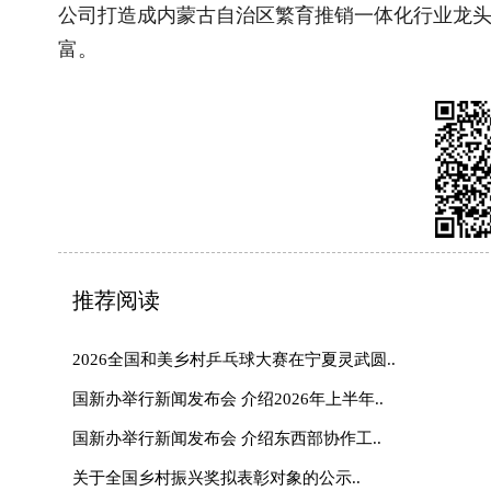
联系我们
|
网站介绍
|
管
主管：国家乡村振兴局 主办：《中
地址：北京市朝阳区太阳宫北街1号农业农村
(
互联网新闻信息许可证10120230004 丨 增
经营许可证（京）字第28022
京ICP