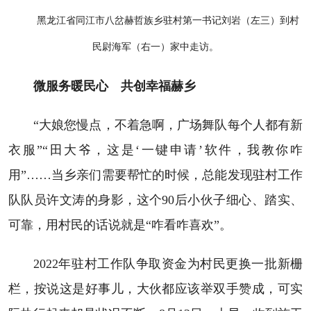
黑龙江省同江市八岔赫哲族乡驻村第一书记刘岩（左三）到村
民尉海军（右一）家中走访。
微服务暖民心 共创幸福赫乡
“大娘您慢点，不着急啊，广场舞队每个人都有新
衣服”“田大爷，这是‘一键申请’软件，我教你咋
用”……当乡亲们需要帮忙的时候，总能发现驻村工作
队队员许文涛的身影，这个90后小伙子细心、踏实、
可靠，用村民的话说就是“咋看咋喜欢”。
2022年驻村工作队争取资金为村民更换一批新栅
栏，按说这是好事儿，大伙都应该举双手赞成，可实