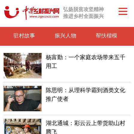
弘扬脱贫攻坚精神
推进乡村全面振兴
驻村故事
振兴人物
帮扶楷模
杨富勤：一个家庭农场带来五千
用工
陈思明：从理科学霸到酒类文化
推广使者
湖北通城：彩云云上带货助山村
腾飞