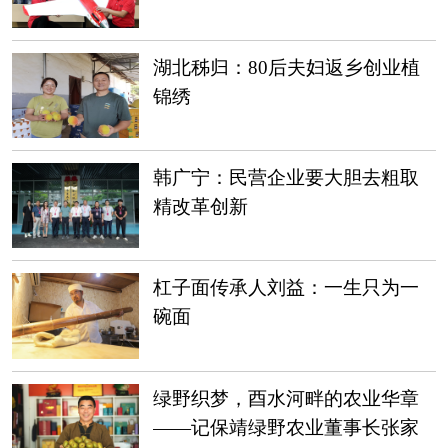
湖北秭归：80后夫妇返乡创业植
锦绣
韩广宁：民营企业要大胆去粗取
精改革创新
杠子面传承人刘益：一生只为一
碗面
绿野织梦，酉水河畔的农业华章
——记保靖绿野农业董事长张家