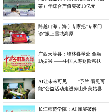
茶）年综合产值突破13亿元
跨越山海，海宁专家把“专家门
诊”搬上雪域高原
广西天等县：峰林叠翠处 金融
助振兴 ——中国人寿财险帮扶
天等县乡村振兴纪实
AI让未来可见 ——“予兰·看见可
能”公益活动走进凉山州美姑县
长江师范学院：AI 赋能破解一