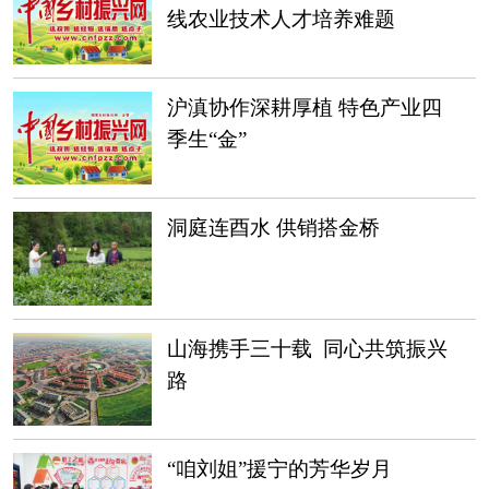
线农业技术人才培养难题
沪滇协作深耕厚植 特色产业四
季生“金”
洞庭连酉水 供销搭金桥
山海携手三十载 同心共筑振兴
路
“咱刘姐”援宁的芳华岁月