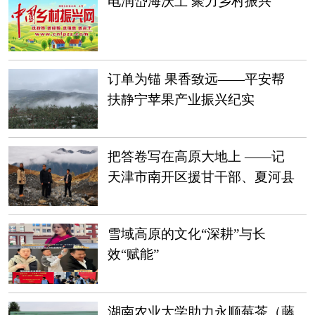
电润岱海沃土 聚力乡村振兴
订单为锚 果香致远——平安帮
扶静宁苹果产业振兴纪实
把答卷写在高原大地上 ——记
天津市南开区援甘干部、夏河县
委常委、副县长梁文海
雪域高原的文化“深耕”与长
效“赋能”
湖南农业大学助力永顺莓茶（藤