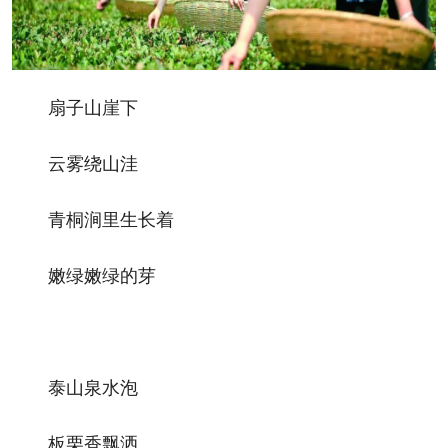
扇子山崖下
云雾绕山洼
青桐涧里生长着
嫩绿嫩绿的芽
泰山泉水泡
板栗香飘洒