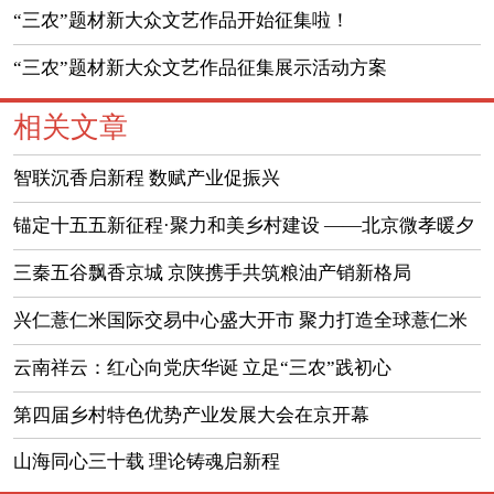
的通知
“三农”题材新大众文艺作品开始征集啦！
“三农”题材新大众文艺作品征集展示活动方案
相关文章
智联沉香启新程 数赋产业促振兴
锚定十五五新征程·聚力和美乡村建设 ——北京微孝暖夕
慈善基金会工作部署推进会顺利召开
三秦五谷飘香京城 京陕携手共筑粮油产销新格局
兴仁薏仁米国际交易中心盛大开市 聚力打造全球薏仁米
产业核心高地
云南祥云：红心向党庆华诞 立足“三农”践初心
第四届乡村特色优势产业发展大会在京开幕
山海同心三十载 理论铸魂启新程