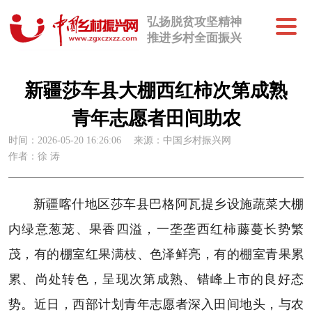
弘扬脱贫攻坚精神
推进乡村全面振兴
新疆莎车县大棚西红柿次第成熟
青年志愿者田间助农
时间：2026-05-20 16:26:06
来源：中国乡村振兴网
作者：徐 涛
新疆喀什地区莎车县巴格阿瓦提乡设施蔬菜大棚
内绿意葱茏、果香四溢，一垄垄西红柿藤蔓长势繁
茂，有的棚室红果满枝、色泽鲜亮，有的棚室青果累
累、尚处转色，呈现次第成熟、错峰上市的良好态
势。近日，西部计划青年志愿者深入田间地头，与农