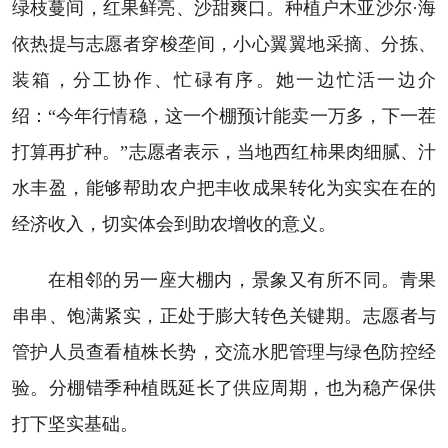
绿枝蔓间，红果鲜亮、沙甜爽口。种植户木亚沙尔·海
依热提与志愿者穿梭垄间，小心翼翼地采摘、分拣、
装箱，分工协作、忙碌有序。她一边忙活一边介
绍：“今年行情稳，这一个棚预计能卖一万多，下一茬
打算再扩种。”志愿者表示，当地西红柿果肉细腻、汁
水丰盈，能够帮助农户把丰收成果转化为实实在在的
经济收入，切实体会到助农增收的意义。
在相邻的另一座大棚内，景象又有所不同。青果
串串、饱满紧实，正处于膨大转色关键期。志愿者与
管护人员查看植株长势，交流水肥管理与绿色防控经
验。分棚错季种植既延长了供应周期，也为稳产保供
打下坚实基础。