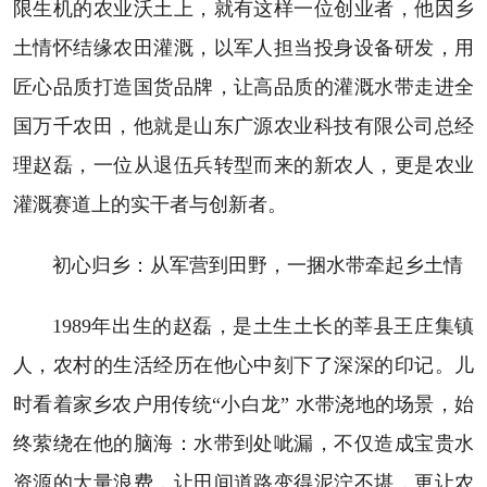
限生机的农业沃土上，就有这样一位创业者，他因乡
土情怀结缘农田灌溉，以军人担当投身设备研发，用
匠心品质打造国货品牌，让高品质的灌溉水带走进全
国万千农田，他就是山东广源农业科技有限公司总经
理赵磊，一位从退伍兵转型而来的新农人，更是农业
灌溉赛道上的实干者与创新者。
初心归乡：从军营到田野，一捆水带牵起乡土情
1989年出生的赵磊，是土生土长的莘县王庄集镇
人，农村的生活经历在他心中刻下了深深的印记。儿
时看着家乡农户用传统“小白龙” 水带浇地的场景，始
终萦绕在他的脑海：水带到处呲漏，不仅造成宝贵水
资源的大量浪费，让田间道路变得泥泞不堪，更让农