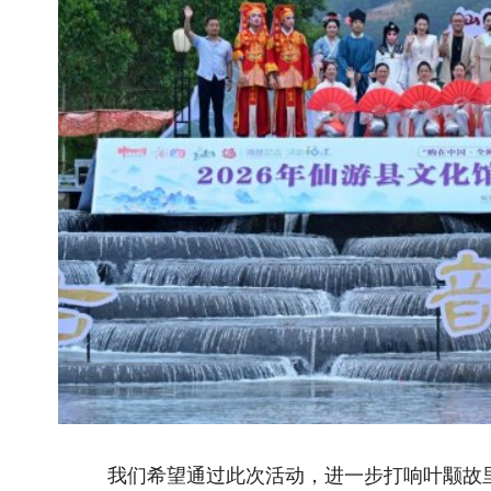
推荐阅读
相关文
2026全国和美乡村乒乓球大赛在宁夏灵武圆..
湖南保靖县
国新办举行新闻发布会 介绍2026年上半年..
安徽涡阳
国新办举行新闻发布会 介绍东西部协作工..
常态帮扶不
关于全国乡村振兴奖拟表彰对象的公示..
锦旗载谢意
国务院关于印发《加快农业农村现代化 “..
“乡村体育
“三农”题材新大众文艺作品开始征集啦！..
“河洛普法
“三农”题材新大众文艺作品征集展示活动..
清风拂蜀
联系我们
|
网站介绍
|
管
主管：国家乡村振兴局 主办：《中
地址：北京市朝阳区太阳宫北街1号农业农村
(
互联网新闻信息许可证10120230004 丨 增
经营许可证（京）字第28022
京ICP