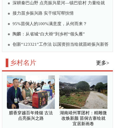
境“细梳妆” 和美乡村
乡土富乡亲
亮振兴之路
—河南固始县线上线下齐发
活县域经济
焕新颜 苗侗古寨绘就宜
地种出七万元“甜蜜账”
公共微信
/