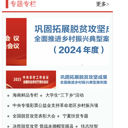
三下乡”活动
命老区乡村振兴项
宁夏扶贫专题
贫困县
扶志扶智
更多>