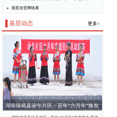
百年“六月年”焕发
赋能乡村振兴
六月年”焕发新生 民俗
公益训练营在洛阳圆满结
：深耕基层，书写青年法
收官 5500农户受益实
更多>