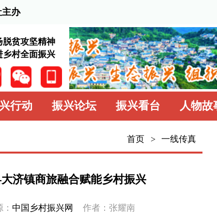
2026
神
兴
振兴论坛
振兴看台
人物故事
学习园地
中
首页
>
一线传真
一线传真
基层动态
旅融合赋能乡村振兴
乡村名片
振兴网
作者：张耀南
专题专栏
化服务宣传周溪口专场活动，在大济镇溪口
府联合主办，以非遗+文创+书香+美食