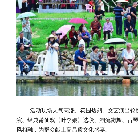
活动现场人气高涨、氛围热烈。文艺演出轮番上演，十音
演、经典莆仙戏《叶李娘》选段、潮流街舞、古琴诵读、茶道歌
风相融，为群众献上高品质文化盛宴。