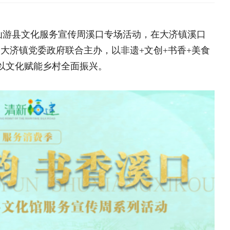
村全面振兴。
海南鲜品专栏
大学生“
中央专项彩票公益金支持革
目
全国脱贫攻坚表彰大会
决胜脱贫攻坚 督战未摘帽
脱贫攻坚网络展
基层动态