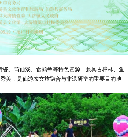
、食鹤拳等特色资源，兼具古樟林、鱼
农文旅融合与非遗研学的重要目的地。
湖南保靖县涂乍片区：
新生 民俗文化
湖南保靖县涂乍片区：百年“
文化赋能乡村振兴
“乡村体育燃梦计划”篮球
营
“河洛普法”大学生宣讲团
治答卷
河北隆化县科学施肥培训圆满
现乡镇全覆盖
驻村帮扶