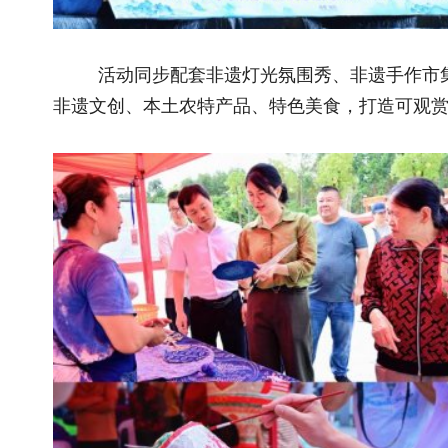
此次"千年古韵·书香溪口"主题活动是立足大济镇溪口村
地丰富的非遗资源，活动创新采用"非遗+文创+书香+美食+研学
新场景，让古老非遗焕发青春光彩，让千年古韵绽放时代新彩。
化"火"起来，带动非遗文创、农特产品销售，培育情绪消费新
展优势，让游客在品味古韵的同时，也能感受舌尖上的乡愁。