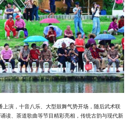
锦旗载谢意•协作暖民心
八乐、大型鼓舞气势开场，随后武术联
— “龙凤就业+”铺就山区
曲等节目精彩亮相，传统古韵与现代新
群众就业增收快车道
锦旗载谢意•协作暖民心— 
众就业增收快车道
深耕秦巴山野 点亮振兴星
乡村蝶变新图景
接力苗乡振兴路 实干续写
95%苗侗人的100%满意
陶麟：从省城“白大褂”到乡
创新“123321”工作法 
卷
乡村名片
腊香穿越百年烽烟 古法
点亮振兴之路