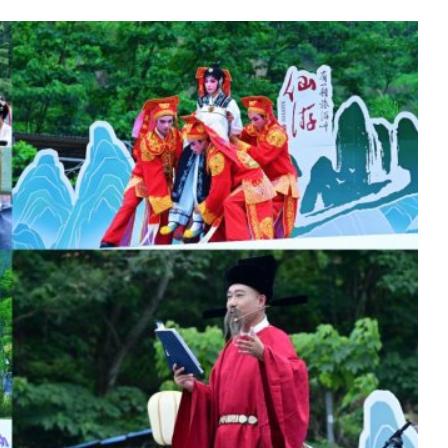
巴林右旗巴彦琥硕镇：人居环
入画来
云南永平：“一地一城”兴
市集及书香研学打卡等系列活动，汇聚
腊香穿越百年烽烟 古法点
消费的乡村商旅融合新场景。
豫南有味 “固”韵出圈 —
力推动土特产“走四方”激
湖南靖州覃团村：精雕微改
居新画卷
新疆莎车：曙光村十亩樱桃
参与互动
http://www.sina.com.cn
010—59195820