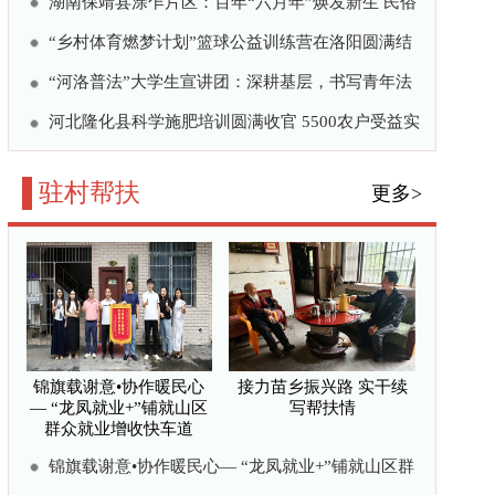
接力苗乡振兴路 实干续
写帮扶情
“龙凤就业+”铺就山区群
河—镇巴驻村 力量绘就
帮扶情
度，从何而来？
村“领头雁”
以国资担当绘就苗岭振兴新答
更多>
湖南靖州覃团村：精雕微
改焕新颜 苗侗古寨绘就
宜居新画卷