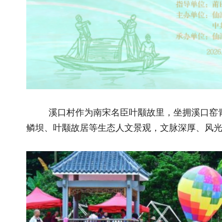
溪口村作为南宋名臣叶颙故里，坐拥溪口窑青瓷、莆仙戏
鳞坝、叶颙故居等生态人文景观，文脉深厚、风光秀美，是仙游