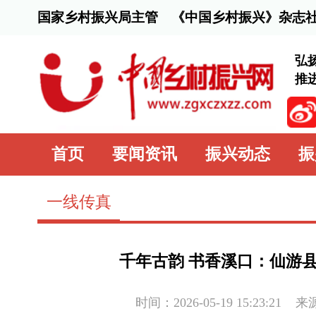
国家乡村振兴局主管 《中国乡村振兴》杂志社主办
弘扬脱贫攻坚精
推进乡村全面振
首页
要闻资讯
振兴动态
振兴行动
一线传真
千年古韵 书香溪口：仙游县大济镇商
时间：2026-05-19 15:23:21
来源：
中国乡村
2026年5月19日，“青韵承文脉·书香润溪口”仙游县文
村鱼鳞坝隆重举办。活动由县文旅局、县商务局、大济镇党委政