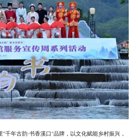
章
涂乍片区：百年“六月年”焕发新..
：以正确政绩观指导驻村帮扶工作走..
止步 实干笃行促振兴 ——河北..
•协作暖民心— “龙凤就业+”..
燃梦计划”篮球公益训练营在洛..
”大学生宣讲团：深耕基层，书写青..
山 廉韵润童心——杭州职业技术..
理团队
|
欢迎投稿
|
杂志订阅
|
网站声明
|
海南海品专栏
|
国乡村振兴》杂志社 版权所有：中国乡村振兴网
部太阳宫办公区12层 邮编：100028 投诉电话：
010)59195820
值电信业务经营许可证京B2-20240091 丨广播电视节目制作
号丨北京市公安局备案号110105005973
备2022015544号-1