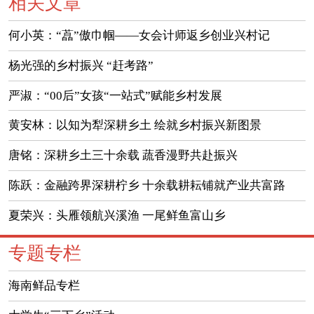
相关文章
何小英：“藠”傲巾帼——女会计师返乡创业兴村记
杨光强的乡村振兴 “赶考路”
严淑：“00后”女孩“一站式”赋能乡村发展
黄安林：以知为犁深耕乡土 绘就乡村振兴新图景
唐铭：深耕乡土三十余载 蔬香漫野共赴振兴
陈跃：金融跨界深耕柠乡 十余载耕耘铺就产业共富路
夏荣兴：头雁领航兴溪渔 一尾鲜鱼富山乡
专题专栏
海南鲜品专栏