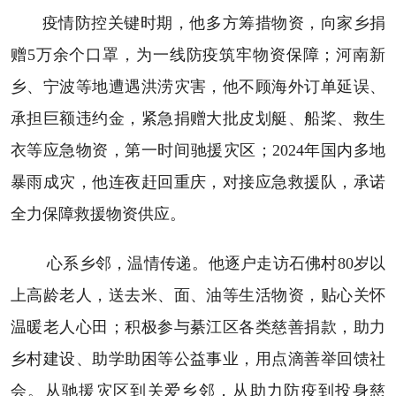
疫情防控关键时期，他多方筹措物资，向家乡捐
赠5万余个口罩，为一线防疫筑牢物资保障；河南新
乡、宁波等地遭遇洪涝灾害，他不顾海外订单延误、
承担巨额违约金，紧急捐赠大批皮划艇、船桨、救生
衣等应急物资，第一时间驰援灾区；2024年国内多地
暴雨成灾，他连夜赶回重庆，对接应急救援队，承诺
全力保障救援物资供应。
心系乡邻，温情传递。他逐户走访石佛村80岁以
上高龄老人，送去米、面、油等生活物资，贴心关怀
温暖老人心田；积极参与綦江区各类慈善捐款，助力
乡村建设、助学助困等公益事业，用点滴善举回馈社
会。从驰援灾区到关爱乡邻，从助力防疫到投身慈