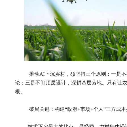
破局关键：构建“政府+市场+个人”三方成本共担机制
技术下乡最大的堵点，是经费。农村集体经济薄弱、农户
全靠政府投入难持续；完全靠企业公益不可长久。
最可行的路径，是建立政府补一点、企业让一点、个人出
础设施、公共服务、政策引导；二是企业负责技术研发、设备供
用成本，激发主动使用意愿。
只有让技术“用起来、有市场、得方便”，群众才会主动接
及，从局部推广到全域覆盖，实现底层快速扩散。
治理赋能：AI既是“服务助手”，也是“监督利剑”
基层治理长期存在三大痛点：环境监管不够透明、资源管理
恰恰能破解这些难题。一方面，AI能够实时感知基层真实情况
等动态，实现精准施策、科学治理；另一方面，AI能够保障群