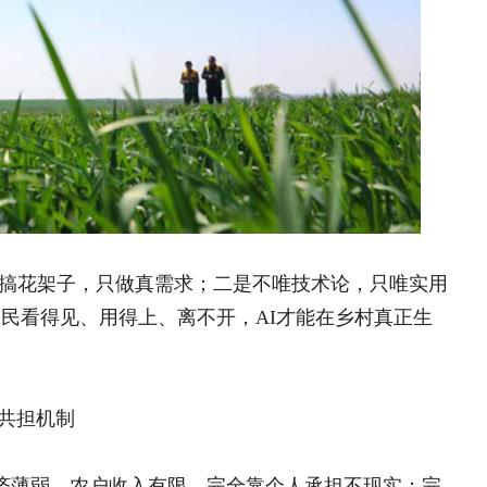
基于统计监测的新型农村
集体经济发展水平测度及
对策研究——来自四川基
层的实践与思考
基于统计监测的新型农村集
收入有限，完全靠个人承担不现实；完
对策研究——来自四川基层
乡村振兴背景下妇女参与乡
研究
凝聚青春力量 建功产业一
委引领青年助力高质量发展
一点的三方共担模式：一是政府负责基
以红白喜事为抓手 涵养秦
给、轻量化产品；三是村民承担少量使
山区农村“办酒”现象调研报
以食为媒 以文兴村——镇
调研报告
秦巴山区：党建引领“三治融
受、主动使用，AI才能从试点走向普
经验交流
不够规范、村务公开不够及时。而AI
，让上级精准掌握农村环境、资源、民生
陕西镇巴长岭镇：党建联
众知情权与监督权，让村务、财务、服务
建聚合力 全域协同共兴
造