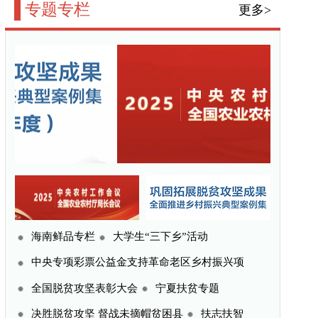
三下乡”活动
命老区乡村振兴项
宁夏扶贫专题
贫困县
扶志扶智
更多>