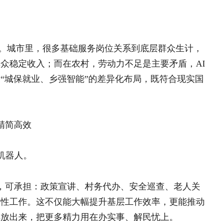
记、工作队长）
章
会力量 创新招商模式 纵深推进..
链动山乡 ——陕西省镇巴县草坝..
如何助力乡村振兴
让城市学会“呼吸”的治水方式..
塑共赢科技企业声誉优化陪跑服务..
能、聚力共融构建党建引领欠发达..
在泥土深处