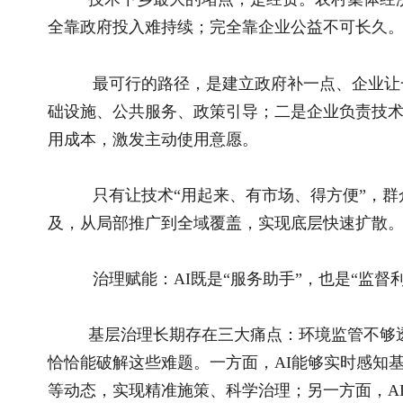
全程可查、可视、可追溯。
可以说，AI是一把“双刃剑”：既辅助基层工作、提升效
务与监管同步、赋能与约束并行，推动基层治理走向透明化、规
场景优势：农村是AI应用的“天然试验场”
很多人认为，高科技就该在城市。恰恰相反，农村才是AI
景。城市交通复杂、人流密集、场景多变，无人车、机器人推广
场景单一、规则清晰，无论是智能农机、巡查机器人、环境监测
尤其在东北农村，劳动力外流严重，老龄化加剧，种地、
力短缺。AI不是“锦上添花”，而是雪中送炭，是补齐农村劳动
力的必然选择。
布局导向：城乡差异化布局，守住民生底线
AI发展不能“一刀切”，必须兼顾就业与效率。城市里，