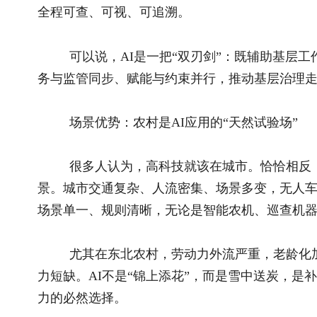
即便技术能替代，也要适度保留人力岗位，保障群众稳定收入；
不是抢岗位，而是补岗位、强能力、提效益。这种“城保就业、
情，也体现技术温度，更守住民生底线。
未来方向：发展公益智能机器人，助力基层精简高效
未来乡村AI的重要方向，是开发公益性智能机器人。
它们如同不拿工资、不知疲倦的基层工作者，可承担：政
怀、环境监测、矛盾预警等重复性、事务性、基础性工作。这不
机构精简、人员精干，让基层干部从繁杂事务中解放出来，把更
结语：人工智能的未来，不只在云端，更在田间；不只
落在最普通、最广大的农民身上。
作为驻村干部，我始终坚信：谁能读懂农村，谁就能把握A
能真正践行科技为民。让AI走出高楼大厦，走进黑土地、走进
乡村之难，以智能之力，筑振兴之基，这既是时代赋予科技工作