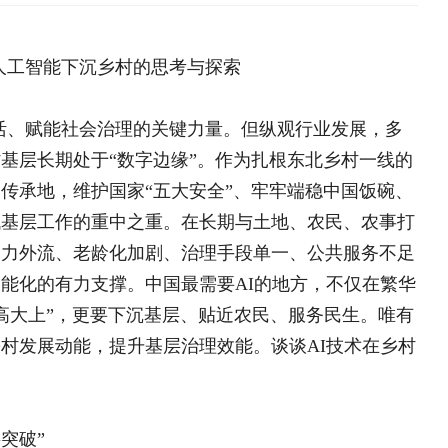
理的关键力量。但纵观行业发展，多
“数字边缘”。作为扎根东北乡村一线的
国家“五大安全”、牢牢端稳中国饭碗、
中之重。在长期与土地、农民、农事打
化加剧、治理手段单一、公共服务不足
撑。中国最需要AI的地方，不仅在繁华
要下沉基层、贴近农民、服务民生。唯有
海南鲜品专栏
大学生“
提升基层治理效能。谈谈AI技术在乡村
中央专项彩票公益金支持革
目
全国脱贫攻坚表彰大会
决胜脱贫攻坚 督战未摘帽
脱贫攻坚网络展
发多聚焦城市商业、工业制造、智慧交
需要复杂的算法模型，不需要炫酷的科
观察思考
。