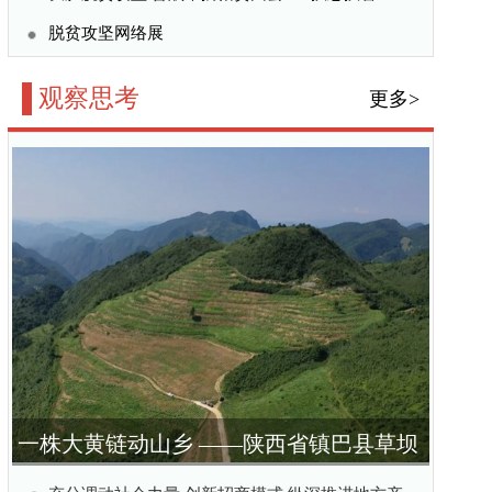
—陕西省镇巴县草坝
实践与思考
商模式 纵深推进地方产
西省镇巴县草坝村产业振
吸”的治水方式
更多>