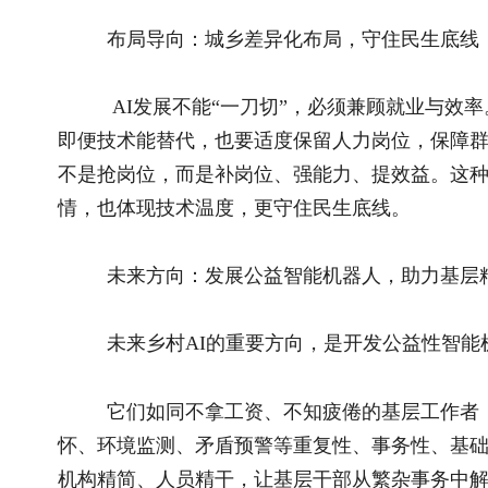
实践的方向。（作者系黑龙江省联通公司驻饶河县东升村第一书
推荐阅读
相关文
2026全国和美乡村乒乓球大赛在宁夏灵武圆..
充分调动社
国新办举行新闻发布会 介绍2026年上半年..
一株大黄
国新办举行新闻发布会 介绍东西部协作工..
民爆企业
关于全国乡村振兴奖拟表彰对象的公示..
海绵城市：
国务院关于印发《加快农业农村现代化 “..
对杭州品
“三农”题材新大众文艺作品开始征集啦！..
以智媒赋
“三农”题材新大众文艺作品征集展示活动..
把政绩写