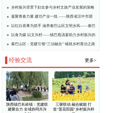
板
一种”蹚出乡村振兴“致富
聚合力 全域协同共兴乡
莲花田园”乡村振兴样板
巴马康养旅居金字招牌
集体经济10种模式
灌 绘就原州革命老区乡
公共微信
/