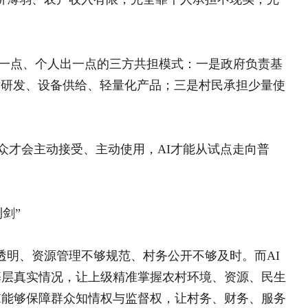
乡村
广西马山县古今村：“一养
路”
陕西镇巴长岭镇：党建联建
率，又监督权力运行、规范行为，实现服
村
范化、现代化。
三驱联动 融合赋能 打造“
粤桂协作“四个联动”打造
福建泉州：探索发展壮大村
中央专项彩票公益金精准滴
最易落地、最易见效、最具价值的场
村振兴新画卷
难度大；而农村地广人稀、道路简单、
参与互动
设备，都能低成本、高效率运行。
http://www.sina.com.cn
管护、巡河、护林、环境治理都面临人
010—59195820
力短板、稳住粮食安全、提升乡村运转能
很多基础服务岗位关系到底层群众生计，