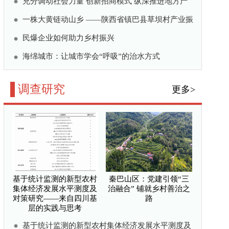
秦巴山区：党建引领“三
治融合” 铺就乡村善治之
路
体经济发展水平测度及
的实践与思考
村文旅产业发展的策略
线 ——陕西省汉中市团
的实践与探索
巴山区文明乡风——秦巴
告
巴庖汤宴助力乡村振兴的
合” 铺就乡村善治之路
更多>
三驱联动 融合赋能 打
“莲花田园”乡村振兴样