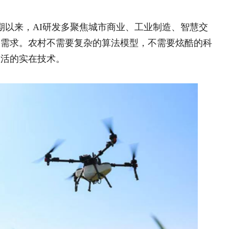
一株大黄链动山乡 —
村产业振兴的
充分调动社会力量 创新招
业链招商
一株大黄链动山乡 ——陕
兴的实践与思考
民爆企业如何助力乡村振兴
海绵城市：让城市学会“呼
调查研究
做真需求；二是不唯技术论，只唯实用
得上、离不开，AI才能在乡村真正生