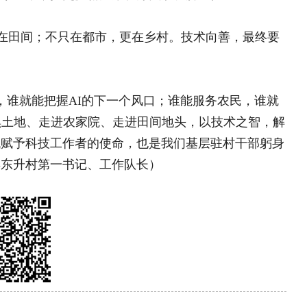
理团队
|
欢迎投稿
|
杂志订阅
|
网站声明
|
海南海品专栏
|
国乡村振兴》杂志社 版权所有：中国乡村振兴网
部太阳宫办公区12层 邮编：100028 投诉电话：
010)59195820
值电信业务经营许可证京B2-20240091 丨广播电视节目制作
号丨北京市公安局备案号110105005973
备2022015544号-1