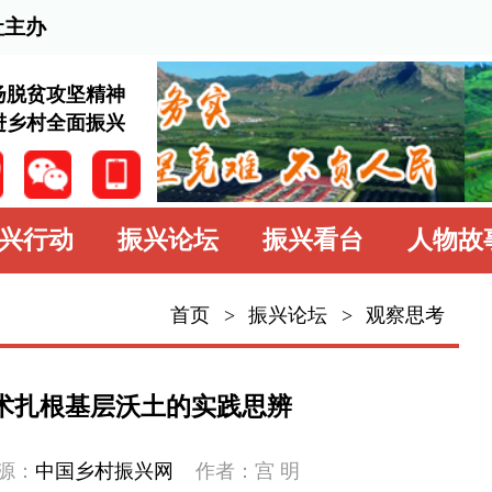
2026
神
兴
振兴论坛
振兴看台
人物故事
学习园地
中
首页
>
振兴论坛
>
观察思考
振兴论坛
观察思考
沃土的实践思辨
经验交流
振兴网
作者：宫 明
专题专栏
乡村的思考与探索