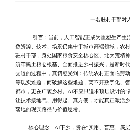
引言：当前，人工智能正成为重塑生产生活、赋能社会治
数资源、技术、场景仍集中于城市高端领域，农村基层长期处于
驻村干部，身处国家粮食安全核心区、北大荒精神传承地，维护
筑牢黑土粮仓根基、全面推进乡村振兴，是新时代基层工作的重
交道的过程中，真切感受到：传统农村正面临劳动力外流、老龄
等现实难题，而破解这些难题，离不开数字化、智能化的有力支
都市，更在广袤乡村。AI不应只追求顶层设计的“高大上”，更
让技术接地气、用得起、真方便，才能真正激活乡村发展动能，
落地的现实路径与价值思考。
核心理念：AI下乡，贵在“实用、普惠、底层突破”
人工智能的生命力在于应用，而非概念。长期以来，AI研
通等高精尖场景，却忽视了农村最朴素、最迫切的需求。农村不
技展示，需要的是能解决问题、降低成本、方便生活的实在技术