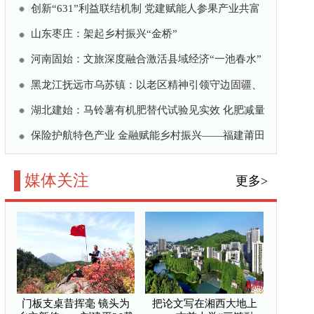
——吉首大学“三链融
合”赋能武陵山区高质量
发展
立新传——刘建平36载幕
吉首大学“三链融合”赋
融合新赛道
”文化赋能乡村振兴
文旅帮扶乡约行动在京启
西岢岚第九届乡村文化旅
公共微信
/