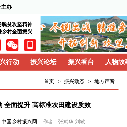
2026
神
兴
振兴论坛
振兴看台
人物故事
学习园地
中
首页
>
振兴动态
>
地方声音
振兴动态
部委省市
 高标准农田建设质效
媒体关注
兴网
作者：张斌华 刘敏
专题专栏
关于“藏粮于地、藏粮于技”的重要指
需求、严格管理、长效管护、创新引