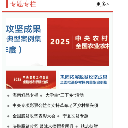
三下乡”活动
命老区乡村振兴项
宁夏扶贫专题
贫困县
扶志扶智
更多>