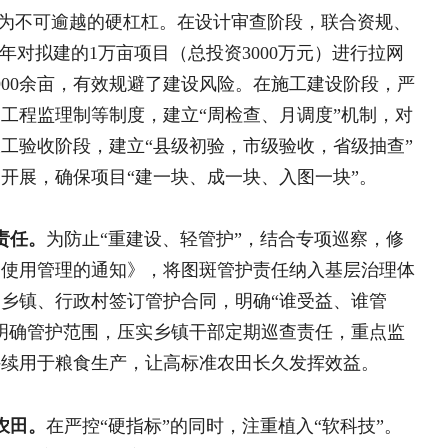
“重建设、轻管护”，结合专项巡察，修
知》，将图斑管护责任纳入基层治理体
签订管护合同，明确“谁受益、谁管
，压实乡镇干部定期巡查责任，重点监
产，让高标准农田长久发挥效益。
吃住在村，入户访谈，
硬指标”的同时，注重植入“软科技”。
在临高县和舍镇铺仔村
吃住在村，入户访谈，海南
对高标准农田已建和在建项目区大力推
工作
和舍镇铺仔村蹲点调研乡村
等措施，持续提升耕地地力。坚持将农田
中国侨联党组书记、主席王
赵一德、省长赵刚一行
相通、渠相连、村更美”的徽州田园新风
人力资源社会保障部、农业
好常态化防止返贫致贫就业
陕西省委书记赵一德：扎实
章” 推动美丽陕西建设取得
不断健全“建管用”一体化长效机制，
地方声音
度融合，奋力打造具有徽风皖韵特色的