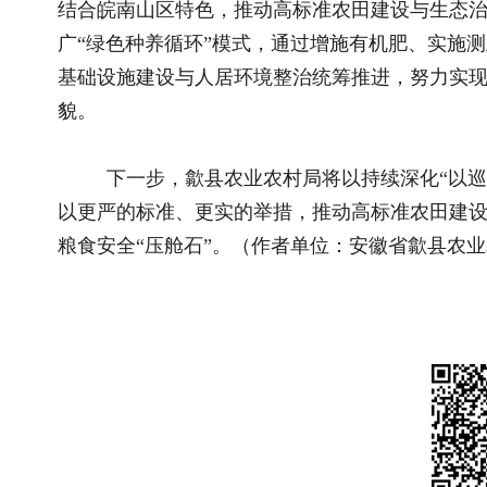
推荐阅读
相关文
2026全国和美乡村乒乓球大赛在宁夏灵武圆..
创新“63
国新办举行新闻发布会 介绍2026年上半年..
山东枣庄：
国新办举行新闻发布会 介绍东西部协作工..
河南固始
关于全国乡村振兴奖拟表彰对象的公示..
黑龙江抚
国务院关于印发《加快农业农村现代化 “..
湖北建始
“三农”题材新大众文艺作品开始征集啦！..
保险护航
“三农”题材新大众文艺作品征集展示活动..
甘肃陇西