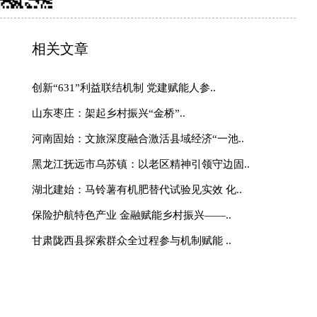
乡立新传——刘建平36载
幕阜山下新闻人生
门板支桌昔挥毫 镜头为乡
阜山下新闻人生
把论文写在湘西大地上——
能武陵山区高质量发展
农医融合：开辟农业与健康
湖北恩施州人大：以“上善
“和美乡约 共赴乡途”央企
动
特色资源赋能融合发展 山
游季蓄势启幕
参与互动
http://www.sina.com.cn
010—59195820
理团队
|
欢迎投稿
|
杂志订阅
|
网站声明
|
海南海品专栏
|
国乡村振兴》杂志社 版权所有：中国乡村振兴网