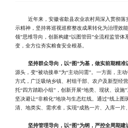
领”思维导向，创新构建“以图管田”全流程监管体系，推动高标准
变，全方位夯实粮食安全根基。
坚持群众导向，以“图”为基，做实前期精准谋划。
县农业
源头，变“被动接单”为“主动问需”。一方面，主动征询乡镇发
方式，广泛吸纳乡镇、村组干部、农户及新型经营主体建议，精
托“四方踏勘小组”，创新开展“地类、现状、设施”三项核查，利
坚决避让“非粮化”地块与生态红线。通过“线上图斑比对+线下
清、地类实、需求准，实现“成熟一片、入库一片、建设一片”。
坚持管理导向，以“图”为纲，严控全周期建设质量。
不断
立“以图管田”全流程联动机制，将“图斑合规性”作为不可逾越
水利、环保等部门开展“多图叠加”联合会审，2025年对拟建的1
式校核，累计优化调整不合规图斑8处，核减面积900余亩，有
格执行项目法人制、招投标管理制、项目合同制、工程监理制等
关键工序实行举牌验收，确保工程规范推进，在竣工验收阶段，
三级验收制度，组织工程、技术、财务等领域专家开展，确保项