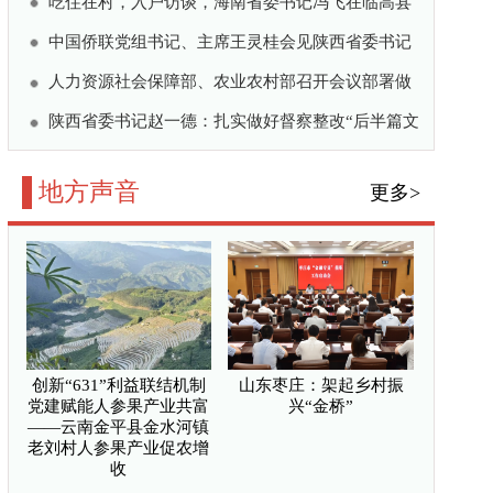
山东枣庄：架起乡村振
兴“金桥”
 党建赋能人参果产业共富
刘村人参果产业促农增
金桥”
活县域经济“一池春水”
区精神引领守边固疆、
代试验见实效 化肥减量
能乡村振兴——福建莆田
“三农”发展根基
更多>
把论文写在湘西大地上