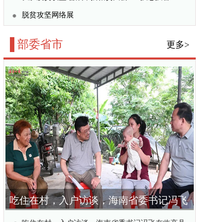
海南省委书记冯飞
蹲点调研乡村振兴
省委书记冯飞在临高县
振兴工作
灵桂会见陕西省委书记
农村部召开会议部署做
帮扶工作
做好督察整改“后半篇文
更大成效
更多>