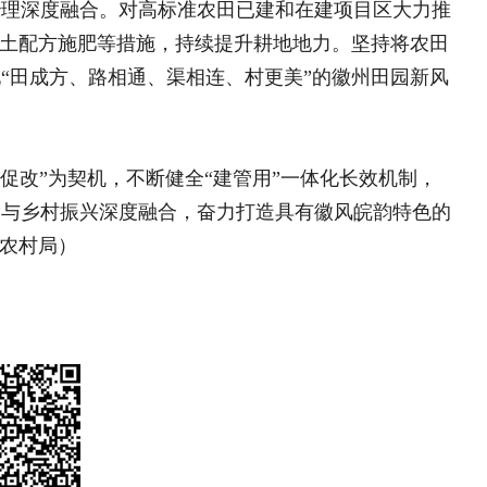
创新“631”利益联结机制
党建赋能人参果产业共富
——云南金平县金水河镇
老刘村人参果产业促农增
收
创新“631”利益联结机制
——云南金平县金水河镇老
山东枣庄：架起乡村振兴“
收
章
河南固始：文旅深度融合激
黑龙江抚远市乌苏镇：以老
1”利益联结机制 党建赋能人参..
兴边富民
湖北建始：马铃薯有机肥替
架起乡村振兴“金桥”..
增效赋能产业振兴
保险护航特色产业 金融赋
：文旅深度融合激活县域经济“一池..
市构建多层次农业保险筑牢
远市乌苏镇：以老区精神引领守边固..
媒体关注
：马铃薯有机肥替代试验见实效 化..
特色产业 金融赋能乡村振兴——..
县探索群众全过程参与机制赋能 ..
门板支桌昔挥毫 镜头为