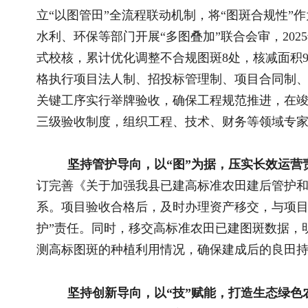
坚持管护导向，以“图”为据，压实长效运营责任。
为防止
订完善《关于加强我县已建高标准农田建后管护和使用管理的通
系。项目验收合格后，及时办理资产移交，与项目乡镇、行政村
护”责任。同时，移交高标准农田已建图斑数据，明确管护范围
测高标图斑的种植利用情况，确保建成后的良田持续用于粮食生
坚持创新导向，以“技”赋能，打造生态绿色农田。
在严控“
结合皖南山区特色，推动高标准农田建设与生态治理深度融合。
广“绿色种养循环”模式，通过增施有机肥、实施测土配方施肥
基础设施建设与人居环境整治统筹推进，努力实现“田成方、路
貌。
下一步，歙县农业农村局将以持续深化“以巡促改”为契机，
以更严的标准、更实的举措，推动高标准农田建设与乡村振兴深
粮食安全“压舱石”。（作者单位：安徽省歙县农业农村局）