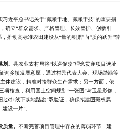
农田建设从“量的积累”向“质的跃升”转
农村局将“以巡促改”理念贯穿项目选址
展意愿，通过村民代表大会、现场踏勘等
准对接群众生产需求；另一方面，依
用国土空间规划“一张图”与卫星影像，
海南鲜品专栏
大学生“
实地踏勘”双验证，确保拟建图斑权属
中央专项彩票公益金支持革
目
全国脱贫攻坚表彰大会
完善项目管理中存在的薄弱环节，建
决胜脱贫攻坚 督战未摘帽
的硬杠杠。在设计审查阶段，联合资规、
脱贫攻坚网络展
万亩项目（总投资3000万元）进行拉网
效规避了建设风险。在施工建设阶段，严
部委省市
制度，建立“周检查、月调度”机制，对
建立“县级初验，市级验收，省级抽查”
目“建一块、成一块、入图一块”。