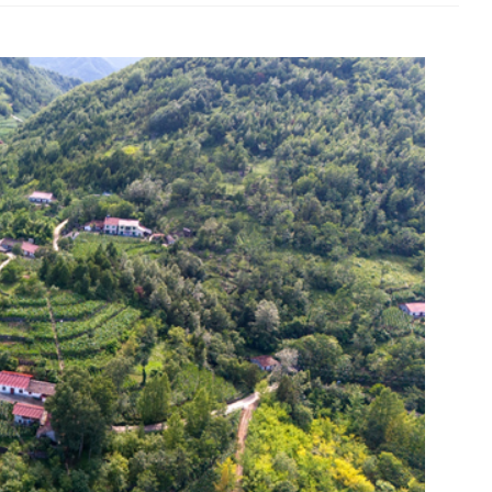
海南鲜品专栏
大学生“
中央专项彩票公益金支持革
目
全国脱贫攻坚表彰大会
决胜脱贫攻坚 督战未摘帽
脱贫攻坚网络展
撑，事关党在基层的执政根基与农民群
观察思考
展取得长足进步，但面对社会结构转型
我们深入秦巴山区开展专题调研，系统
创新实践，探索出一条契合山区实际的乡