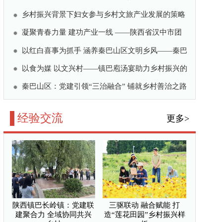
板
一种”蹚出乡村振兴“致富
聚合力 全域协同共兴乡
莲花田园”乡村振兴样板
巴马康养旅居金字招牌
集体经济10种模式
灌 绘就原州革命老区乡
公共微信
/