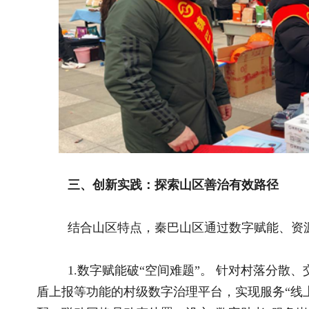
工作力量。厘清县乡村权责边界，完善“属地管理”清单，确保
3.多元协同提“化解实效”。 践行新时代“枫桥经验”，搭
元调解平台，促进情理法融合。发挥新乡贤在熟人社会中的独特
和移风易俗。整合驻村干部、网格员、志愿者等多方力量，形成
入、早化解，从源头维护稳定。