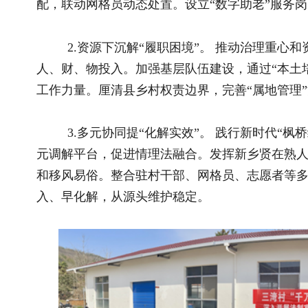
基层稳则乡村兴，治理优则百姓安。秦巴山区的实践表明
面领导，以人民为中心，精准对接乡村发展实际。未来，秦巴山
数字化改革为牵引，持续完善治理机制、创新治理模式、提升治
础，让人民群众在共建共治共享中获得感、幸福感、安全感更加
推荐阅读
相关文
2026全国和美乡村乒乓球大赛在宁夏灵武圆..
基于统计
国新办举行新闻发布会 介绍2026年上半年..
乡村振兴
国新办举行新闻发布会 介绍东西部协作工..
凝聚青春力
关于全国乡村振兴奖拟表彰对象的公示..
以红白喜