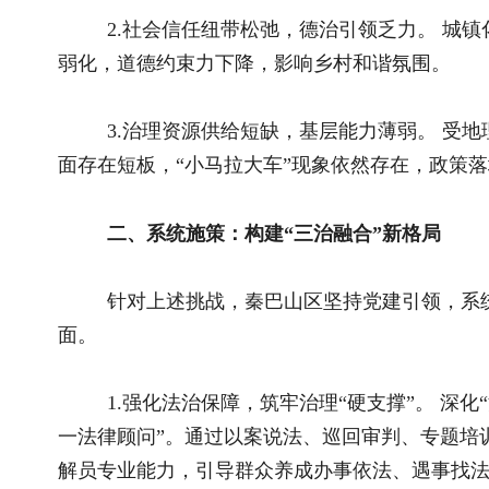
1.强化法治保障，筑牢治理“硬支撑”。 深化“法治乡村”建
一法律顾问”。通过以案说法、巡回审判、专题培训等方式普及
解员专业能力，引导群众养成办事依法、遇事找法、解决问题靠
2.激活自治活力，夯实治理“主阵地”。 健全党组织领导
村务公开，保障村民知情权、参与权、监督权。积极培育乡贤理
广“网格化管理”模式，配备专职网格员，实现矛盾隐患精准排查
不出镇”落到实处。
3.厚植德治根基，凝聚治理“软实力”。 将社会主义核心
化墙、广播、微信、微信公众号、评选活动等载体广泛传播。常
发挥榜样示范作用。结合乡土文化，举办“月月喜相逢”“火炉议
善的文明乡风。