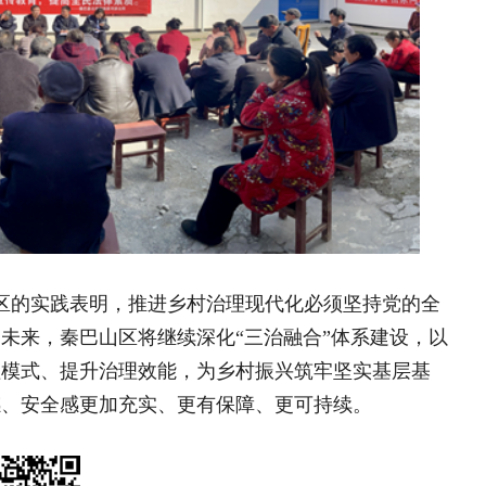
 以文兴村——镇巴庖汤宴助力乡..
党建引领“三治融合” 铺就乡村..
：解码文化产业，链接未来发展 ——..
理团队
|
欢迎投稿
|
杂志订阅
|
网站声明
|
海南海品专栏
|
国乡村振兴》杂志社 版权所有：中国乡村振兴网
部太阳宫办公区12层 邮编：100028 投诉电话：
010)59195820
值电信业务经营许可证京B2-20240091 丨广播电视节目制作
号丨北京市公安局备案号110105005973
备2022015544号-1