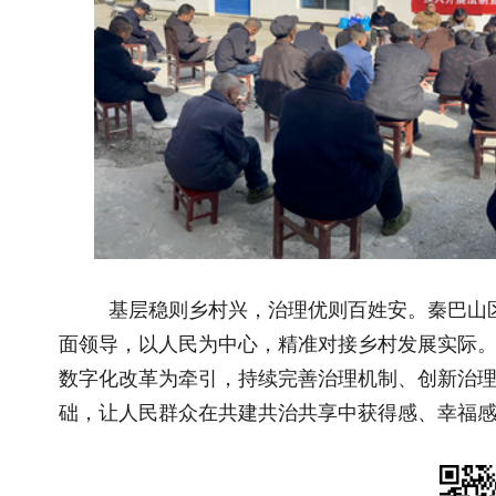
国务院关于印发《加快农业农村现代化 “..
以食为媒
“三农”题材新大众文艺作品开始征集啦！..
秦巴山区：
“三农”题材新大众文艺作品征集展示活动..
南北共振
联系我们
|
网站介绍
|
管
主管：国家乡村振兴局 主办：《中
地址：北京市朝阳区太阳宫北街1号农业农村
(
互联网新闻信息许可证10120230004 丨 增
经营许可证（京）字第28022
京ICP