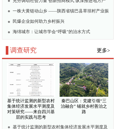
秦巴山区：党建引领“三
治融合” 铺就乡村善治之
路
体经济发展水平测度及
的实践与思考
村文旅产业发展的策略
线 ——陕西省汉中市团
的实践与探索
巴山区文明乡风——秦巴
告
巴庖汤宴助力乡村振兴的
合” 铺就乡村善治之路
更多>
三驱联动 融合赋能 打
“莲花田园”乡村振兴样