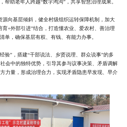
，推进乡村治理现代化必须坚持党的全
区将继续深化“三治融合”体系建设，以
理效能，为乡村振兴筑牢坚实基层基
充实、更有保障、更可持续。
章
监测的新型农村集体经济发展水平..
背景下妇女参与乡村文旅产业发展..
量 建功产业一线 ——陕西省汉..
事为抓手 涵养秦巴山区文明乡风..