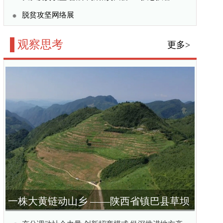
—陕西省镇巴县草坝
实践与思考
商模式 纵深推进地方产
西省镇巴县草坝村产业振
吸”的治水方式
更多>