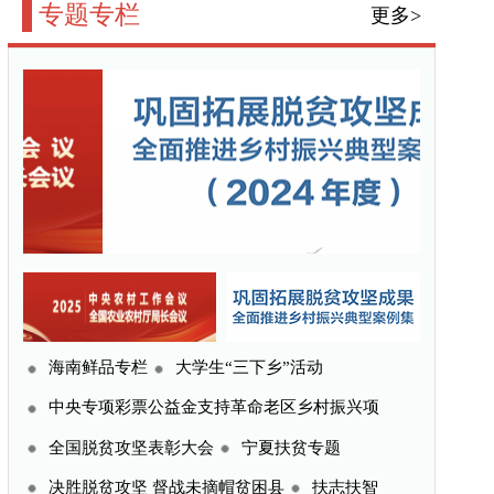
三下乡”活动
命老区乡村振兴项
宁夏扶贫专题
贫困县
扶志扶智
更多>