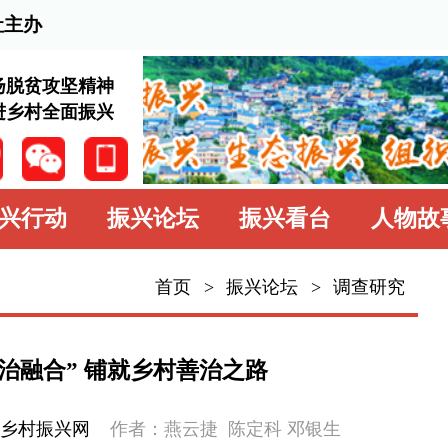
2026
神
兴
振兴论坛
振兴看台
人物故事
学习园地
中
首页
>
振兴论坛
>
调查研究
振兴论坛
观察思考
铺就乡村善治之路
经验交流
作者：燕云捷 陈定科 邓银生
专题专栏