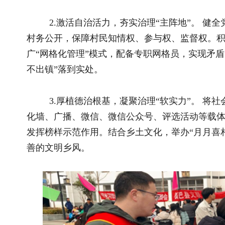
三、创新实践：探索山区善治有效路径
结合山区特点，秦巴山区通过数字赋能、资源下沉、机制
1.数字赋能破“空间难题”。 针对村落分散、交通不便的
盾上报等功能的村级数字治理平台，实现服务“线上办、快速办
配，联动网格员动态处置。设立“数字助老”服务岗，帮助老年人
2.资源下沉解“履职困境”。 推动治理重心和资源向基层
人、财、物投入。加强基层队伍建设，通过“本土培育+外部引进