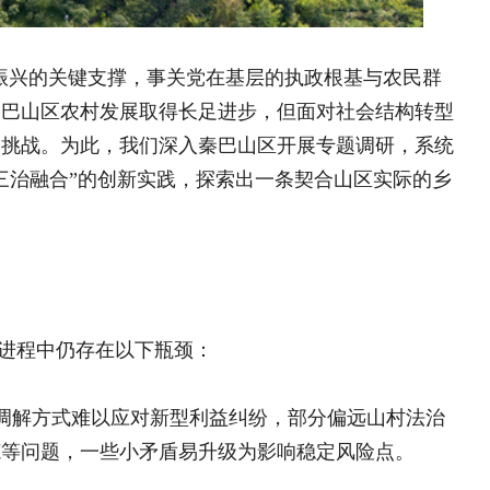
以下瓶颈：
以应对新型利益纠纷，部分偏远山村法治
一株大黄链动山乡 —
小矛盾易升级为影响稳定风险点。
村产业振兴的
充分调动社会力量 创新招
业链招商
动冲击了传统的熟人社会，邻里互助传统
一株大黄链动山乡 ——陕
兴的实践与思考
民爆企业如何助力乡村振兴
海绵城市：让城市学会“呼
，部分村庄在人员、经费、专业能力等方
”有待畅通。
调查研究
合”治理体系，形成共建共治共享新局