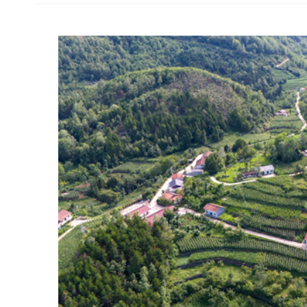
乡村治理是国家治理的“神经末梢”，是乡村振兴的关键支
众的切身福祉。随着乡村振兴战略的深入推进，秦巴山区农村发
与利益诉求多元化的新形势，基层治理也面临诸多挑战。为此，
总结当地以党建为引领，推动自治、法治、德治“三治融合”的
村善治之路。