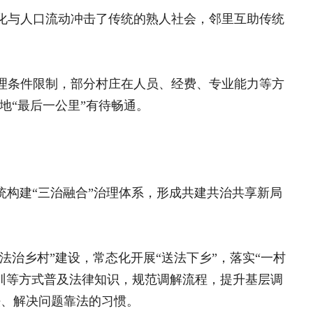
基于统计监测的新型农村
设，常态化开展“送法下乡”，落实“一村
集体经济发展水平测度及
对策研究——来自四川基
法律知识，规范调解流程，提升基层调
层的实践与思考
法的习惯。
基于统计监测的新型农村集
对策研究——来自四川基层
乡村振兴背景下妇女参与乡
的村民自治机制，规范村民（代表)会议和
研究
凝聚青春力量 建功产业一
事会、道德评议会等自治组织。推
委引领青年助力高质量发展
以红白喜事为抓手 涵养秦
、快速处置，推动“小事不出村、大事
山区农村“办酒”现象调研报
以食为媒 以文兴村——镇
调研报告
秦巴山区：党建引领“三治融
价值观融入村规民约和日常宣传，通过文
态化开展文明家庭、最美邻里等评选，
经验交流
事”等特色活动，重塑邻里互助、诚信友
陕西镇巴长岭镇：党建联
建聚合力 全域协同共兴
造