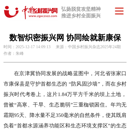
弘扬脱贫攻坚精神
推进乡村全面振兴
数智织密振兴网 协同绘就新康保
时间：2025-12-17 14:09:13
来源：中国乡村振兴杂志2025年24期
作者：朱峰
在京津冀协同发展的战略蓝图中，河北省张家口
市康保县是守护首都生态的 “防风固沙墙”，而在乡村
振兴时代考卷上，这片1.84万平方千米的坝上土地，
曾被“高寒、干旱、生态脆弱”三重枷锁困住。年均无
霜期95天、降水量不足350毫米的自然条件，使其既肩
负着“首都水源涵养功能区和生态环境支撑区”的生态