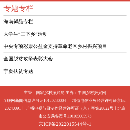
专题专栏
海南鲜品专栏
大学生“三下乡”活动
中央专项彩票公益金支持革命老区乡村振兴项目
全国脱贫攻坚表彰大会
宁夏扶贫专题
主管：国家乡村振兴局 主办：中国乡村振兴网
互联网新闻信息许可证10120230004 丨 增值电信业务经营许可证京B2-
20240091丨 广播电视节目制作经营许可证（京）字第28022号丨北京
市公安局备案号110105005973
京ICP备2022015544号-1