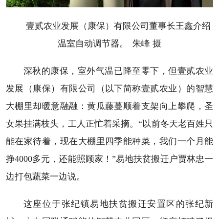
壹贰农业发展（康保）有限公司董事长王鑫介绍
温室自动调节器。 朱峰 摄
深秋的康保，室外气温已降至零下，但壹贰农业
发展（康保）有限公司（以下简称壹贰农业）的智慧
大棚里却暖意融融：黄瓜藤蔓顺着支架向上攀爬，圣
女果挂满枝头，工人正忙着采摘。“以前冬天老百姓只
能在家待着，现在大棚里四季能种菜，我们一个月能
挣4000多元，还能照顾家！”易地扶贫搬迁户贾林忠一
边打包蔬菜一边说。
这座位于张纪镇易地扶贫搬迁安置区的张纪新