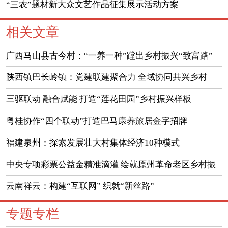
“三农”题材新大众文艺作品征集展示活动方案
相关文章
广西马山县古今村：“一养一种”蹚出乡村振兴“致富路”
陕西镇巴长岭镇：党建联建聚合力 全域协同共兴乡村
三驱联动 融合赋能 打造“莲花田园”乡村振兴样板
粤桂协作“四个联动”打造巴马康养旅居金字招牌
福建泉州：探索发展壮大村集体经济10种模式
中央专项彩票公益金精准滴灌 绘就原州革命老区乡村振
兴新画卷
云南祥云：构建“互联网” 织就“新丝路”
专题专栏