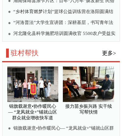
接力苗乡振兴路 实干续
写帮扶情
“龙凤就业+”铺就山区群
河—镇巴驻村 力量绘就
帮扶情
度，从何而来？
村“领头雁”
以国资担当绘就苗岭振兴新答
更多>
湖南靖州覃团村：精雕微
改焕新颜 苗侗古寨绘就
宜居新画卷