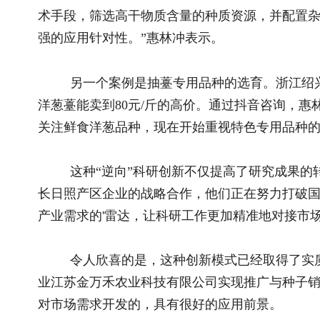
这种“逆向”科研创新不仅提高了研究成果的转化效率，还
长日照产区企业的战略合作，他们正在努力打破国外种子在西北
产业需求的'雷达，让科研工作更加精准地对接市场需求。”惠林
令人欣喜的是，这种创新模式已经取得了实质性成果。团队
业江苏金万禾农业科技有限公司实现推广与种子销售每年约40
对市场需求开发的，具有很好的应用前景。
除了品种选育，抖音平台还帮助惠林冲团队拓展了研究领
现了一个叶片表型无蜡粉的洋葱材料，这个偶然的发现后来成为
合作，在这方面已经取得了突破性进展，甚至在全球范围内都处
《Horticulture Research》在线发表。”
这种科研模式的转变也体现在项目申报上。近年来，惠林
如“洋葱全基因组重测序抗虫基因研究及杂交种应用”等项目，
“过去是‘实验室-田间’的线性模式，现在是‘市场-用户-实
的转变。在他看来，这种转变不仅提高了科研工作的针对性，更