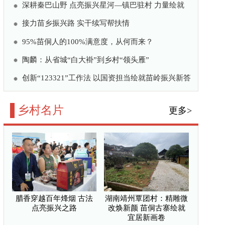
境“细梳妆” 和美乡村
乡土富乡亲
亮振兴之路
—河南固始县线上线下齐发
活县域经济
焕新颜 苗侗古寨绘就宜
地种出七万元“甜蜜账”
公共微信
/