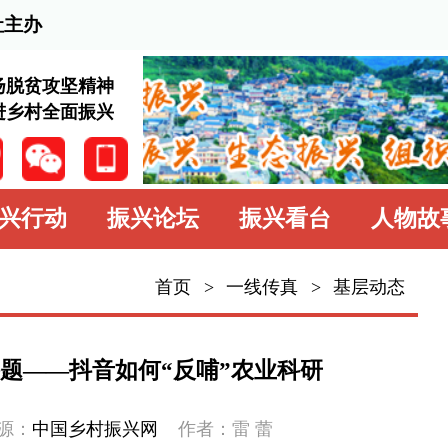
2026
神
兴
振兴论坛
振兴看台
人物故事
学习园地
中
首页
>
一线传真
>
基层动态
一线传真
基层动态
如何“反哺”农业科研
乡村名片
振兴网
作者：雷 蕾
专题专栏
细分析一组实验数据。令人意外的是，
工企业需要干物质含量高的白皮洋葱品