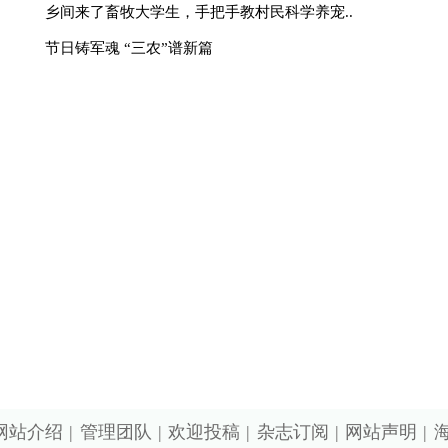
值电信业务经营许可证京B2-20240091 丨广播电视节目制作
号丨北京市公安局备案号110105005973
备2022015544号-1