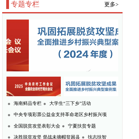
三下乡”活动
命老区乡村振兴项
宁夏扶贫专题
贫困县
扶志扶智
更多>