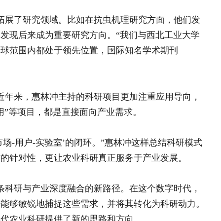
锦旗载谢意•协作暖民心
— “龙凤就业+”铺就山区
深度融合的新路径。在这个数字时代，
群众就业增收快车道
捉这些需求，并将其转化为科研动力。
锦旗载谢意•协作暖民心— 
供了新的思路和方向。
众就业增收快车道
深耕秦巴山野 点亮振兴星
乡村蝶变新图景
接力苗乡振兴路 实干续写
95%苗侗人的100%满意
陶麟：从省城“白大褂”到乡
创新“123321”工作法 
卷
乡村名片
章
涂乍片区：百年“六月年”焕发新..
燃梦计划”篮球公益训练营在洛..
”大学生宣讲团：深耕基层，书写青..
科学施肥培训圆满收官 5500农..
腊香穿越百年烽烟 古法
点亮振兴之路
公里，南农学子在黑土地上看到了什..