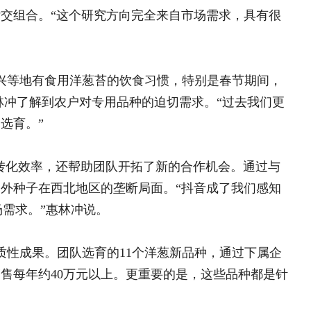
帮助团队开拓了新的合作机会。通过与
地区的垄断局面。“抖音成了我们感知
冲说。
选育的11个洋葱新品种，通过下属企
万元以上。更重要的是，这些品种都是针
湖南保靖县涂乍片区：
新生 民俗文化
湖南保靖县涂乍片区：百年“
文化赋能乡村振兴
“乡村体育燃梦计划”篮球
域。比如在抗虫机理研究方面，他们发
营
重要研究方向。“我们与西北工业大学
“河洛普法”大学生宣讲团
治答卷
于领先位置，国际知名学术期刊
河北隆化县科学施肥培训圆满
现乡镇全覆盖
驻村帮扶
冲主持的科研项目更加注重应用导向，
都是直接面向产业需求。
验室’的闭环。”惠林冲这样总结科研模式
让农业科研真正服务于产业发展。