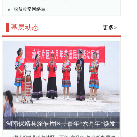
百年“六月年”焕发
赋能乡村振兴
六月年”焕发新生 民俗
公益训练营在洛阳圆满结
：深耕基层，书写青年法
收官 5500农户受益实
更多>