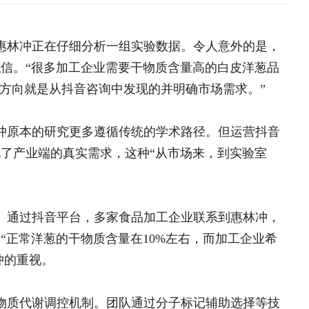
音咨询中发现的并明确市场需求。”
更多遵循传统的学术路径。但运营抖音
端的真实需求，这种“从市场来，到实验室
台，多家食品加工企业联系到惠林冲，
海南鲜品专栏
大学生“
物质含量在10%左右，而加工企业希
中央专项彩票公益金支持革
目
全国脱贫攻坚表彰大会
机制。团队通过分子标记辅助选择等技
决胜脱贫攻坚 督战未摘帽
个研究方向完全来自市场需求，具有很
脱贫攻坚网络展
基层动态
洋葱苔的饮食习惯，特别是春节期间，
户对专用品种的迫切需求。“过去我们更