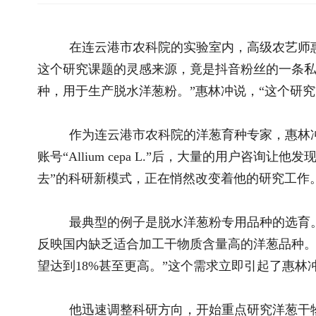
种，用于生产脱水洋葱粉。”惠林冲说，“这个研究方向就是从抖
作为连云港市农科院的洋葱育种专家，惠林冲原本的研究
账号“Allium cepa L.”后，大量的用户咨询让他发现了产业
去”的科研新模式，正在悄然改变着他的研究工作。
最典型的例子是脱水洋葱粉专用品种的选育。通过抖音平
反映国内缺乏适合加工干物质含量高的洋葱品种。“正常洋葱的干
望达到18%甚至更高。”这个需求立即引起了惠林冲的重视。
他迅速调整科研方向，开始重点研究洋葱干物质代谢调控
术手段，筛选高干物质含量的种质资源，并配置杂交组合。“这
强的应用针对性。”惠林冲表示。
另一个案例是抽薹专用品种的选育。浙江绍兴等地有食用
洋葱薹能卖到80元/斤的高价。通过抖音咨询，惠林冲了解到农
关注鲜食洋葱品种，现在开始重视特色专用品种的选育。”