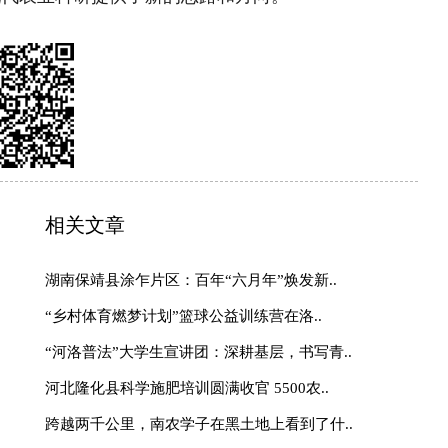
畜牧大学生，手把手教村民科学养宠..
巴林右旗巴彦琥硕镇：人居环
入画来
 “三农”谱新篇
云南永平：“一地一城”兴
腊香穿越百年烽烟 古法点
豫南有味 “固”韵出圈 —
力推动土特产“走四方”激
湖南靖州覃团村：精雕微改
居新画卷
新疆莎车：曙光村十亩樱桃
参与互动
http://www.sina.com.cn
010—59195820
理团队
|
欢迎投稿
|
杂志订阅
|
网站声明
|
海南海品专栏
|
国乡村振兴》杂志社 版权所有：中国乡村振兴网
部太阳宫办公区12层 邮编：100028 投诉电话：
010)59195820