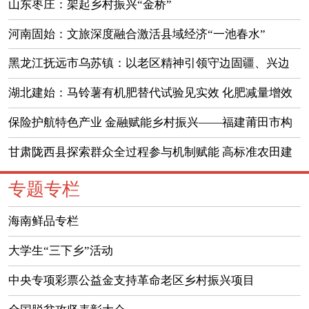
南金平县金水河镇老刘村人参果产业促农增收
山东枣庄：架起乡村振兴“金桥”
河南固始：文旅深度融合激活县域经济“一池春水”
黑龙江抚远市乌苏镇：以老区精神引领守边固疆、兴边
富民
湖北建始：马铃薯有机肥替代试验见实效 化肥减量增效
赋能产业振兴
保险护航特色产业 金融赋能乡村振兴——福建莆田市构
建多层次农业保险筑牢“三农”发展根基
甘肃陇西县探索群众全过程参与机制赋能 高标准农田建
设提质增效
专题专栏
海南鲜品专栏
大学生“三下乡”活动
中央专项彩票公益金支持革命老区乡村振兴项目