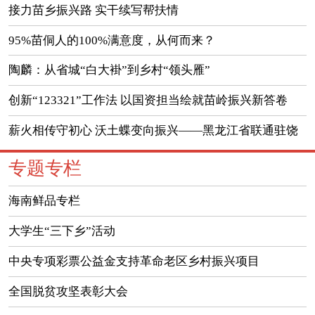
变新图景
接力苗乡振兴路 实干续写帮扶情
95%苗侗人的100%满意度，从何而来？
陶麟：从省城“白大褂”到乡村“领头雁”
创新“123321”工作法 以国资担当绘就苗岭振兴新答卷
薪火相传守初心 沃土蝶变向振兴——黑龙江省联通驻饶
河县东升村五任工作队帮扶纪实
专题专栏
海南鲜品专栏
大学生“三下乡”活动
中央专项彩票公益金支持革命老区乡村振兴项目
全国脱贫攻坚表彰大会