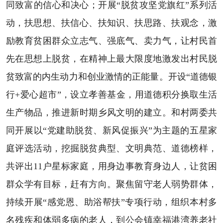
同致富的信心和决心；开展“脱贫攻坚党旗红”系列活
动，扶思想、扶信心、扶知识、扶思路、扶观念，激
励教育贫困群众立志气、强底气、卖力气，让村民首
先在思想上脱贫，在精神上最大限度地激发出村民脱
贫致富的内生动力和创业激情的正能量。开设“道德银
行+爱心超市”，设立孝善基金，用道德积分换取生活
生产物品，推进新时期乡风文明的建立。和村两委共
同开展以“党建助脱贫、新风促振兴”为主题的五星家
庭评选活动，挖掘脱贫典型、文明典范、道德榜样，
共评出11户星标家庭，用身边事教育身边人，让贫困
群众学有目标，赶有方向。聚焦留守老人弱势群体，
持续开展“感党恩、助浴帮扶”专项行动，组织本村多
名残疾和体弱多病的老人，到公会镇幸福港湾养老社