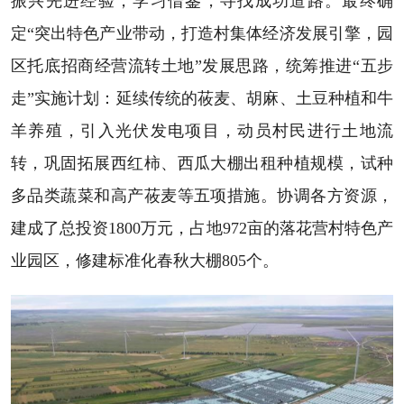
振兴先进经验，学习借鉴，寻找成功道路。最终确
定“突出特色产业带动，打造村集体经济发展引擎，园
区托底招商经营流转土地”发展思路，统筹推进“五步
走”实施计划：延续传统的莜麦、胡麻、土豆种植和牛
羊养殖，引入光伏发电项目，动员村民进行土地流
转，巩固拓展西红柿、西瓜大棚出租种植规模，试种
多品类蔬菜和高产莜麦等五项措施。协调各方资源，
建成了总投资1800万元，占地972亩的落花营村特色产
业园区，修建标准化春秋大棚805个。