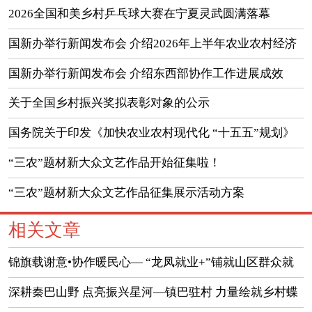
2026全国和美乡村乒乓球大赛在宁夏灵武圆满落幕
国新办举行新闻发布会 介绍2026年上半年农业农村经济
运行情况
国新办举行新闻发布会 介绍东西部协作工作进展成效
（实录）
关于全国乡村振兴奖拟表彰对象的公示
国务院关于印发《加快农业农村现代化 “十五五”规划》
的通知
“三农”题材新大众文艺作品开始征集啦！
“三农”题材新大众文艺作品征集展示活动方案
相关文章
锦旗载谢意•协作暖民心— “龙凤就业+”铺就山区群众就
业增收快车道
深耕秦巴山野 点亮振兴星河—镇巴驻村 力量绘就乡村蝶