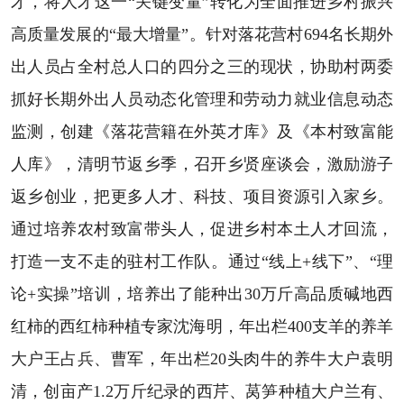
才，将人才这一“关键变量”转化为全面推进乡村振兴
高质量发展的“最大增量”。针对落花营村694名长期外
出人员占全村总人口的四分之三的现状，协助村两委
抓好长期外出人员动态化管理和劳动力就业信息动态
监测，创建《落花营籍在外英才库》及《本村致富能
人库》，清明节返乡季，召开乡贤座谈会，激励游子
返乡创业，把更多人才、科技、项目资源引入家乡。
通过培养农村致富带头人，促进乡村本土人才回流，
打造一支不走的驻村工作队。通过“线上+线下”、“理
论+实操”培训，培养出了能种出30万斤高品质碱地西
红柿的西红柿种植专家沈海明，年出栏400支羊的养羊
大户王占兵、曹军，年出栏20头肉牛的养牛大户袁明
清，创亩产1.2万斤纪录的西芹、莴笋种植大户兰有、