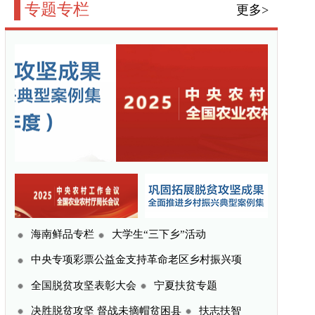
三下乡”活动
命老区乡村振兴项
宁夏扶贫专题
贫困县
扶志扶智
更多>