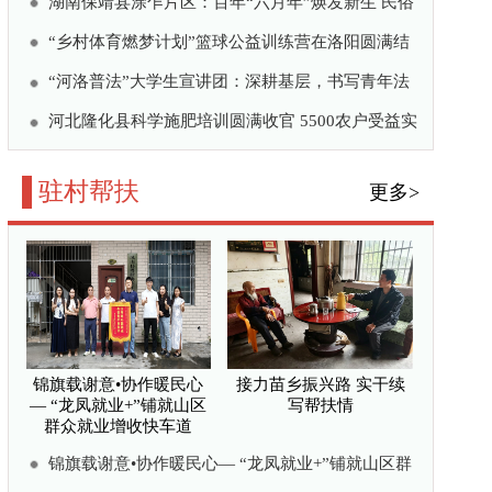
接力苗乡振兴路 实干续
写帮扶情
“龙凤就业+”铺就山区群
河—镇巴驻村 力量绘就
帮扶情
度，从何而来？
村“领头雁”
以国资担当绘就苗岭振兴新答
更多>
湖南靖州覃团村：精雕微
改焕新颜 苗侗古寨绘就
宜居新画卷