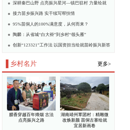
境“细梳妆” 和美乡村
乡土富乡亲
亮振兴之路
—河南固始县线上线下齐发
活县域经济
焕新颜 苗侗古寨绘就宜
地种出七万元“甜蜜账”
公共微信
/