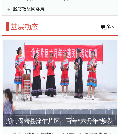
百年“六月年”焕发
赋能乡村振兴
六月年”焕发新生 民俗
公益训练营在洛阳圆满结
：深耕基层，书写青年法
收官 5500农户受益实
更多>