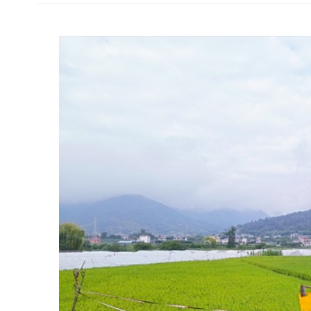
从一户丰收到户户丰收，从丰产在田到丰收在手，云南省
一片园、一粒米、一箱蜂“五个一”绿色种养循环，幸福着这里的