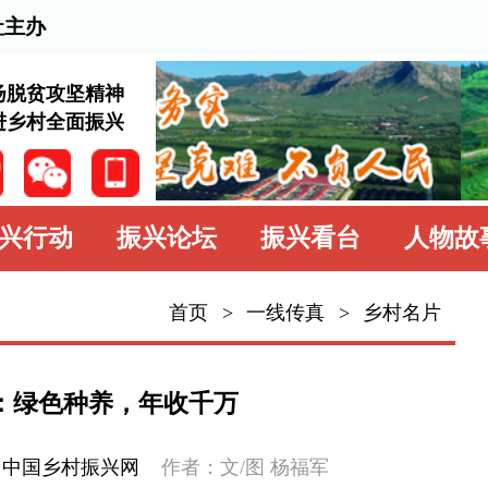
2026
神
兴
振兴论坛
振兴看台
人物故事
学习园地
中
首页
>
一线传真
>
乡村名片
一线传真
基层动态
，年收千万
乡村名片
网
作者：文/图 杨福军
专题专栏