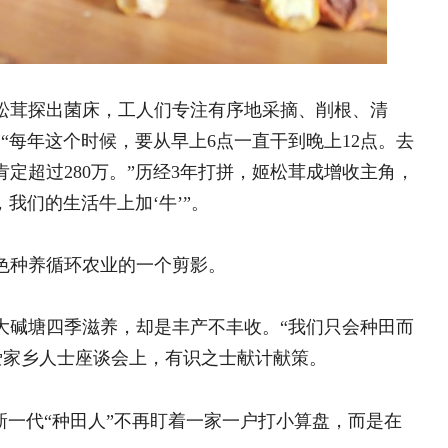
巴林右旗巴彦琥硕镇：人居环
入画来
云南永平：“一地一城”兴
+公司+合作社+农户＋产业”联农带农机
腊香穿越百年烽烟 古法点
金资源“投资于业”。以“牛”入手，
作，既解决了牛粪污染环境的难题，又促
豫南有味 “固”韵出圈 —
力推动土特产“走四方”激
“云南省美丽村庄”“云南省卫生村”。
湖南靖州覃团村：精雕微改
居新画卷
新疆莎车：曙光村十亩樱桃
参与互动
http://www.sina.com.cn
010—59195820