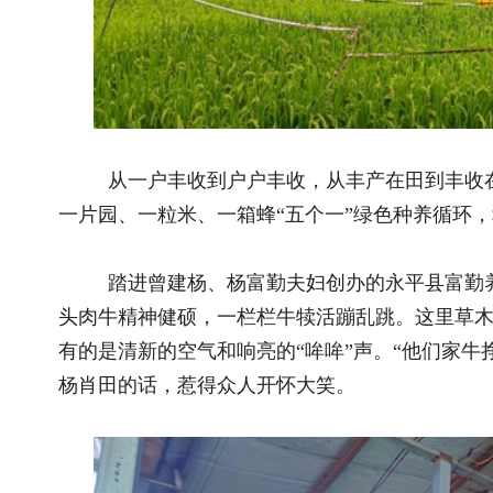
踏进曾建杨、杨富勤夫妇创办的永平县富勤养殖家庭农场
头肉牛精神健硕，一栏栏牛犊活蹦乱跳。这里草木葱茏，有花有
有的是清新的空气和响亮的“哞哞”声。“他们家牛挣小钱，牛屎
杨肖田的话，惹得众人开怀大笑。