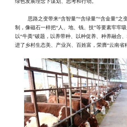
“3100箱中华蜜蜂、180亩大棚蔬菜、300亩软香米，110
破3000万元，村集体经济年收入50万元。”杨肖田掰着指头亮
理，变成了姬松茸栽培料，粪液和种植姬松茸的废渣又作为蔬菜
菜废弃物发酵又变成了优质饲料，肉牛吃得香，长得壮！“肉牛
色种养循环在提升农产品品质和品牌效应的同时，每年还带动4.2
是一举多得！
四季更迭，胜泉村“丰景”铺展。田间，稻穗弯腰，随风摇
头，一簇簇姬松茸如同一门门“小钢炮”铺满菌床，一垄垄西瓜
纷；钻进大山，辛勤的小蜜蜂嗡嗡嗡地唱歌采蜜，蜂箱群落成为
膘肥体壮的肉牛扇动耳朵，悠闲地吃着精致饲草。