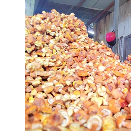
移步食用菌种植基地，圆溜溜、胖嘟嘟的姬松茸探出菌床
洗、烘烤、分拣、包装……人来车往，一派火热。“每年这个时候
年种了30亩，毛收入230万，今年种了35亩，收入肯定超过28
曾建杨开心高兴，乐呵着说，“姬松茸种在牛粪上，我们的生活牛上
用牛粪串起产业链，是永平县胜泉村开展绿色种养循环农
胜泉，有良田沃土，有银江河常年浸润，有大碱塘四季滋
不‘慧’种田。胜泉，胜泉，要胜在产业循坏上。”爱家乡人士座
进入新时代，胜泉村“两委”、驻村工作队和新一代“种田人