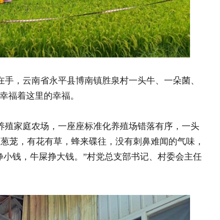
，一座座标准化养殖场错落有序，一头
草，蜂来碟往，没有刺鼻难闻的气味，
挣大钱。”村党总支部书记、村委会主任
湖南保靖县涂乍片区：
新生 民俗文化
湖南保靖县涂乍片区：百年“
文化赋能乡村振兴
“乡村体育燃梦计划”篮球
营
“河洛普法”大学生宣讲团
治答卷
河北隆化县科学施肥培训圆满
现乡镇全覆盖
驻村帮扶