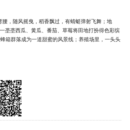
理团队
|
欢迎投稿
|
杂志订阅
|
网站声明
|
海南海品专栏
|
国乡村振兴》杂志社 版权所有：中国乡村振兴网
部太阳宫办公区12层 邮编：100028 投诉电话：
010)59195820
值电信业务经营许可证京B2-20240091 丨广播电视节目制作
号丨北京市公安局备案号110105005973
备2022015544号-1