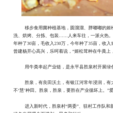
绿色发展理念下谋划、思考和行动。
思路之变带来“含智量”“含绿量”“含金量”之变——“党支部
制，像磁石一样把“人、地、钱、技”等要素牢牢吸引住，让更多资
以“牛粪”破题，以养带种、以种促养、种养融合、种养互惠互
进了乡村生态美、产业兴、百姓富，荣膺“云南省科技创新示范村”