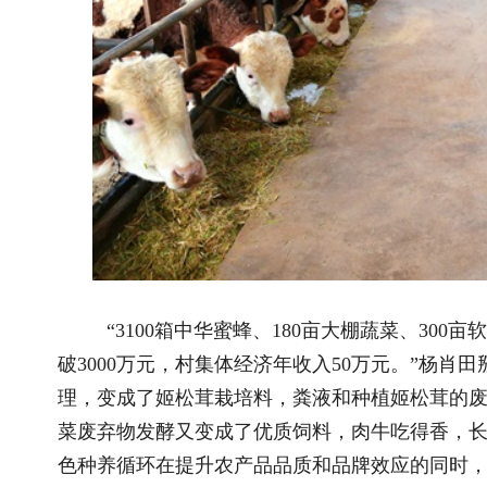
看，这就是今日胜泉村！
推荐阅读
相关文
2026全国和美乡村乒乓球大赛在宁夏灵武圆..
巴林右旗巴
国新办举行新闻发布会 介绍2026年上半年..
云南永平：
国新办举行新闻发布会 介绍东西部协作工..
腊香穿越百
关于全国乡村振兴奖拟表彰对象的公示..
豫南有味 
国务院关于印发《加快农业农村现代化 “..
湖南靖州
“三农”题材新大众文艺作品开始征集啦！..
新疆莎车
“三农”题材新大众文艺作品征集展示活动..
壤寨古茶坊