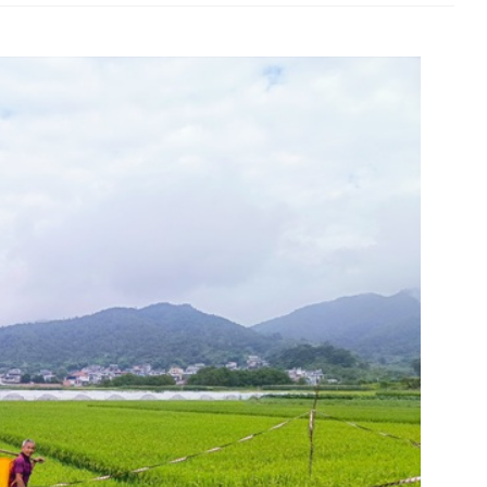
海南鲜品专栏
大学生“
中央专项彩票公益金支持革
目
全国脱贫攻坚表彰大会
决胜脱贫攻坚 督战未摘帽
脱贫攻坚网络展
基层动态
永平县博南镇胜泉村一头牛、一朵菌、
幸福。