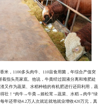
章
彦琥硕镇：人居环境“细梳妆” ..
“一地一城”兴乡土富乡亲..
年烽烟 古法点亮振兴之路..
“固”韵出圈 ——河南固始县线..
覃团村：精雕微改焕新颜 苗侗古寨..
：曙光村十亩樱桃地种出七万元“甜..
：一个家庭农场的“有机梦”..