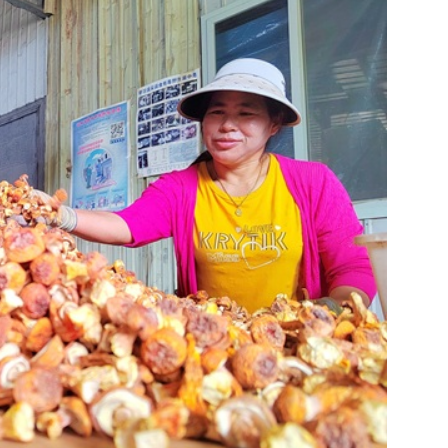
锦旗载谢意•协作暖民心
— “龙凤就业+”铺就山区
群众就业增收快车道
锦旗载谢意•协作暖民心— 
众就业增收快车道
深耕秦巴山野 点亮振兴星
乡村蝶变新图景
接力苗乡振兴路 实干续写
95%苗侗人的100%满意
，工人们专注有序地采摘、削根、清
陶麟：从省城“白大褂”到乡
，要从早上6点一直干到晚上12点。去
创新“123321”工作法 
0万。”历经3年打拼，姬松茸成增收主角，
卷
加‘牛’”。
乡村名片
业的一个剪影。
养，却是丰产不丰收。“我们只会种田而
谈会上，有识之士献计献策。
腊香穿越百年烽烟 古法
点亮振兴之路
”不再盯着一家一户打小算盘，而是在