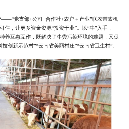
0多头肉牛、110亩食用菌，年综合产值突
家底。他说，牛粪经过固液分离和堆肥处
、水稻种植的有机肥进行还田利用，蔬
→牛粪→姬松茸→蔬菜、水稻→肉牛”绿
万人次就近就地就业增收420万元，真
曳，稻香飘过，有蜻蜓弹射飞舞；地
、黄瓜、番茄、草莓将田地打扮得色彩缤
一道甜蜜的风景线；养殖场里，一头头