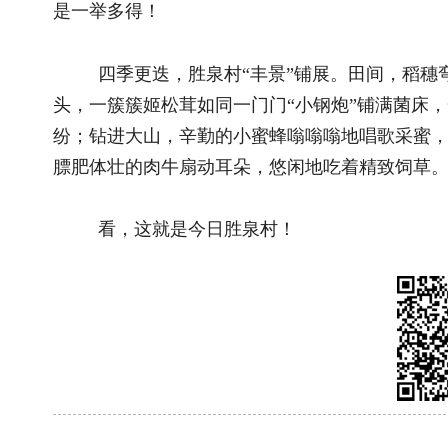
联系我们
|
网站介绍
|
管
主管：国家乡村振兴局 主办：《中
地址：北京市朝阳区太阳宫北街1号农业农村
(
互联网新闻信息许可证10120230004 丨 增
经营许可证（京）字第28022
京ICP