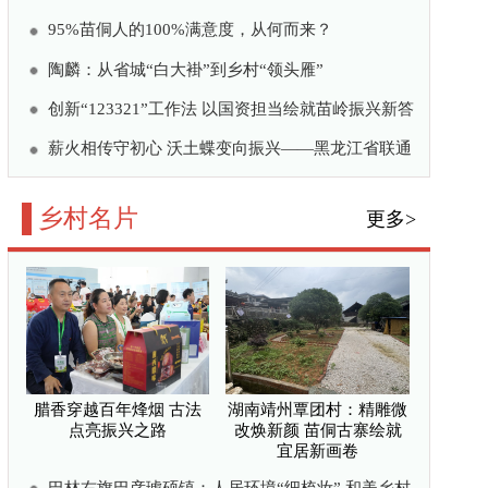
乡土富乡亲
亮振兴之路
—河南固始县线上线下齐发
活县域经济
焕新颜 苗侗古寨绘就宜
地种出七万元“甜蜜账”
公共微信
/