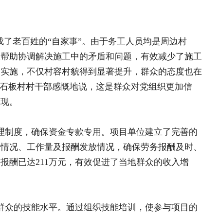
资金专款专用。项目单位建立了完善的
及报酬发放情况，确保劳务报酬及时、
万元，有效促进了当地群众的收入增
“乡村体育燃梦计划”
平。通过组织技能培训，使参与项目的
阳圆满
“乡村体育燃梦计划”篮球
同时，项目还设置了公益性岗位，为脱
营
“河洛普法”大学生宣讲团
成果。
治答卷
河北隆化县科学施肥培训圆满
现乡镇全覆盖
的成功实施，不仅改善了当地的基础设施
跨越两千公里，南农学子在
提升了基层治理能力，为乡村振兴注入
，不断探索和创新以工代赈工作模式，
驻村帮扶
府）