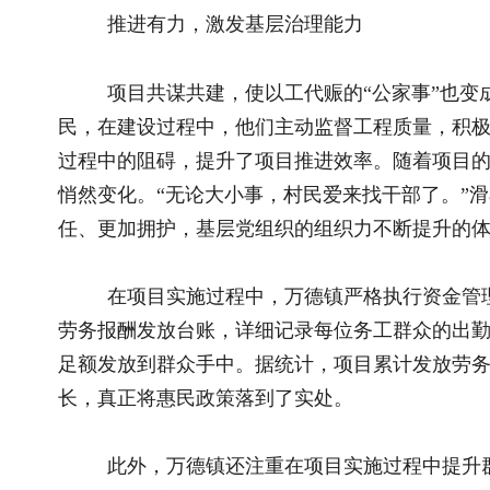
在项目实施过程中，万德镇严格执行资金管理制度，确保
劳务报酬发放台账，详细记录每位务工群众的出勤情况、工作量
足额发放到群众手中。据统计，项目累计发放劳务报酬已达211
长，真正将惠民政策落到了实处。
此外，万德镇还注重在项目实施过程中提升群众的技能水
群众掌握了新的劳动技能，为他们的长远发展奠定了坚实基础。
贫户和监测对象提供了稳定的就业机会，进一步巩固了脱贫攻坚
万德镇武定县万德镇滑石板安置点2024年以工代赈项目
条件，促进了产业发展，更重要的是带动了群众就近务工增收，
了新的活力。未来，万德镇将继续坚持以人民为中心的发展思想
为群众带来更多福祉。（作者单位：云南省武定县万德镇人民政