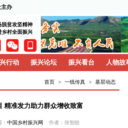
202
神
兴
振兴论坛
振兴看台
人物故事
学习园地
中
首页
>
一线传真
>
基层动态
一线传真
基层动态
助力群众增收致富
乡村名片
振兴网
作者：张智皓
专题专栏
多措并举，高质量推进万德镇滑石板安
村振兴赋能添彩。