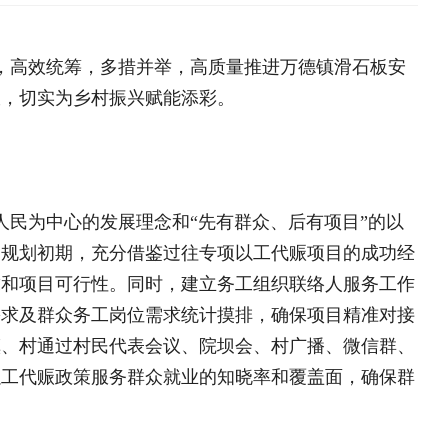
展理念和“先有群众、后有项目”的以
分借鉴过往专项以工代赈项目的成功经
。同时，建立务工组织联络人服务工作
岗位需求统计摸排，确保项目精准对接
海南鲜品专栏
大学生“
代表会议、院坝会、村广播、微信群、
中央专项彩票公益金支持革
务群众就业的知晓率和覆盖面，确保群
目
全国脱贫攻坚表彰大会
决胜脱贫攻坚 督战未摘帽
脱贫攻坚网络展
自家事”。由于务工人员均是周边村
基层动态
施工中的矛盾和问题，有效减少了施工
容村貌得到显著提升，群众的态度也在
部感慨地说，这是群众对党组织更加信