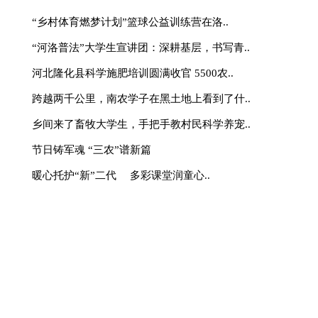
入画来
云南永平：“一地一城”兴
腊香穿越百年烽烟 古法点
豫南有味 “固”韵出圈 —
力推动土特产“走四方”激
湖南靖州覃团村：精雕微改
居新画卷
新疆莎车：曙光村十亩樱桃
参与互动
http://www.sina.com.cn
010—59195820
理团队
|
欢迎投稿
|
杂志订阅
|
网站声明
|
海南海品专栏
|
国乡村振兴》杂志社 版权所有：中国乡村振兴网
部太阳宫办公区12层 邮编：100028 投诉电话：
010)59195820
值电信业务经营许可证京B2-20240091 丨广播电视节目制作