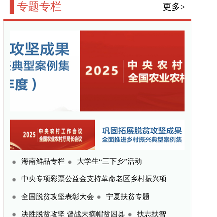
三下乡”活动
命老区乡村振兴项
宁夏扶贫专题
贫困县
扶志扶智
更多>