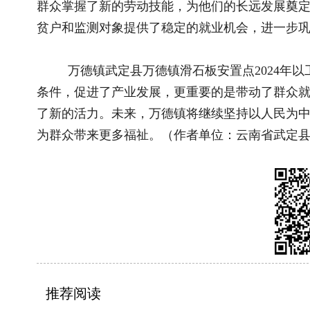
推荐阅读
相关文
2026全国和美乡村乒乓球大赛在宁夏灵武圆..
“乡村体育
国新办举行新闻发布会 介绍2026年上半年..
“河洛普法
国新办举行新闻发布会 介绍东西部协作工..
河北隆化县
关于全国乡村振兴奖拟表彰对象的公示..
跨越两千
国务院关于印发《加快农业农村现代化 “..
乡间来了
“三农”题材新大众文艺作品开始征集啦！..
节日铸军魂
“三农”题材新大众文艺作品征集展示活动..
暖心托护“