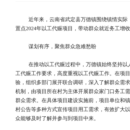
谋划有序，聚焦群众急难愁盼
在推动以工代赈过程中，万德镇始终坚持以人民为中心的发
工代赈工作要求，高度重视以工代赈工作。在项目规划初期，充
验，组织多部门展开联合调研，深入了解群众需求和项目可行性
机制，由项目所在村为主体开展群众家门口务工需求及群众务工
群众需求。在具体项目建设实施前，项目单位和镇、村通过村民
村公告等多种方式宣传项目用工需求，有效扩大以工代赈政策服
众能够及时了解并参与到项目中来。
推进有力，激发基层治理能力
项目共谋共建，使以工代赈的“公家事”也变成了老百姓的“
民，在建设过程中，他们主动监督工程质量，积极帮助协调解决
过程中的阻碍，提升了项目推进效率。随着项目的实施，不仅村
悄然变化。“无论大小事，村民爱来找干部了。”滑石板村村干
任、更加拥护，基层党组织的组织力不断提升的体现。