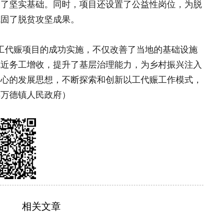
接力苗乡振兴路 实干续
写帮扶情
深耕秦巴山野 点亮振兴星
章
乡村蝶变新图景
接力苗乡振兴路 实干续写
95%苗侗人的100%满意
燃梦计划”篮球公益训练营在洛..
陶麟：从省城“白大褂”到乡
”大学生宣讲团：深耕基层，书写青..
创新“123321”工作法 
科学施肥培训圆满收官 5500农..
卷
薪火相传守初心 沃土蝶变
公里，南农学子在黑土地上看到了什..
驻饶河县东升村五任工作队
畜牧大学生，手把手教村民科学养宠..
乡村名片
 “三农”谱新篇
新”二代 多彩课堂润童心..
腊香穿越百年烽烟 古法
点亮振兴之路
巴林右旗巴彦琥硕镇：人居环