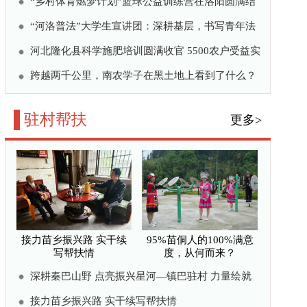
95%苗侗人的100%满意
度，从何而来？
河—镇巴驻村 力量绘就
帮扶情
度，从何而来？
村“领头雁”
以国资担当绘就苗岭振兴新答
向振兴——黑龙江省联通
帮扶纪实
更多>
湖南靖州覃团村：精雕微
改焕新颜 苗侗古寨绘就
宜居新画卷
境“细梳妆” 和美乡村