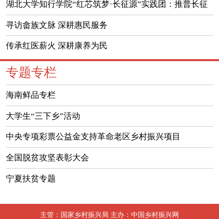
帮扶灵璧砂坝村十余载深耕纪实
湖北大学知行学院“红芯筑梦·长征源”实践团：推普长征
源 数智助振兴
寻访畲族文脉 深耕惠民服务
传承红医薪火 深耕康养为民
专题专栏
海南鲜品专栏
大学生“三下乡”活动
中央专项彩票公益金支持革命老区乡村振兴项目
全国脱贫攻坚表彰大会
宁夏扶贫专题
主管：国家乡村振兴局 主办：中国乡村振兴网