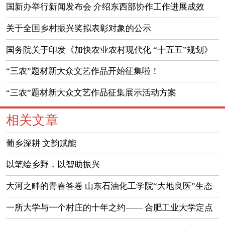
运行情况
国新办举行新闻发布会 介绍东西部协作工作进展成效
（实录）
关于全国乡村振兴奖拟表彰对象的公示
国务院关于印发《加快农业农村现代化 “十五五”规划》
的通知
“三农”题材新大众文艺作品开始征集啦！
“三农”题材新大众文艺作品征集展示活动方案
相关文章
葡乡深耕 文韵赋能
以笔绘乡野，以智助振兴
大河之畔的青春答卷 山东石油化工学院“大地良医”生态
义诊实践队开展暑期“三下乡”社会实践活动
一所大学与一个村庄的十年之约—— 合肥工业大学定点