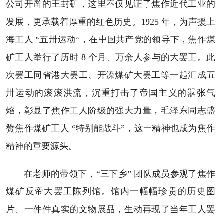
公司开凿的王封矿，这里不仅见证了焦作近代工业的
发展，更承载着厚重的红色历史。1925 年，为声援上
海工人 “五卅运动”，在中国共产党的领导下，焦作煤
矿工人举行了历时 8 个月、万余人参与的大罢工。此
次罢工同省港大罢工、开滦煤矿大罢工等一起汇成五
卅运动的滚滚洪流，沉重打击了帝国主义的嚣张气
焰，彰显了焦作工人阶级的强大力量，毛泽东同志盛
赞焦作煤矿工人 “特别能战斗”，这一精神也成为焦作
精神的重要源头。
在老师的带领下，“三下乡” 团队成员参观了焦作
煤矿反帝大罢工陈列馆。馆内一幅幅珍贵的历史图
片、一件件真实的文物展品，生动再现了当年工人罢