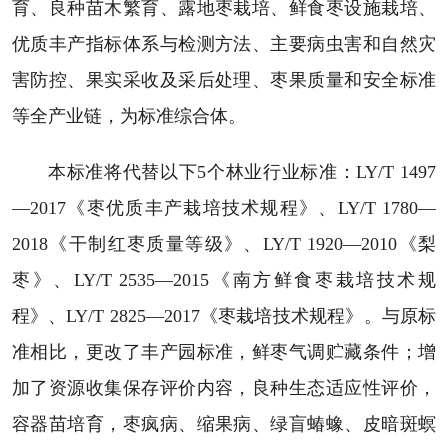
育、良种苗木繁育、露地枣栽培、鲜食枣设施栽培、
优质丰产指标体系与检测方法、主要病虫害和自然灾
害防控、果实采收及采后处理、枣果质量和安全标准
等全产业链，为标准综合体。
本标准将代替以下5个林业行业标准：LY/T 1497
—2017《枣优质丰产栽培技术规程》、LY/T 1780—
2018《干制红枣质量等级》、LY/T 1920—2010《梨
枣》、LY/T 2535—2015《南方鲜食枣栽培技术规
程》、LY/T 2825—2017《枣栽培技术规程》。与原标
准相比，更改了丰产园标准，鲜枣气调贮藏条件；增
加了资源收集保存评价内容，良种生态适应性评价，
容器苗培育，枣疯病、缩果病、绿盲蝽蟓、皮暗斑螟