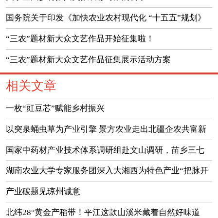
国务院关于印发《加快农业农村现代化 “十五五”规划》
的通知
“三农”题材新大众文艺作品开始征集啦！
“三农”题材新大众文艺作品征集展示活动方案
相关文章
一枚“豇豆芯”赋能乡村振兴
以突泉蛹虫草为产业引擎 景方农业走出北疆企农共富新
路径
国家中药材产业技术体系调研组赴文山调研，苗乡三七
助力中医药传承创新发展
湖南农业大学专家服务团深入大湘西为特色产业“把脉开
方”
产业破题见琼州诚意
北纬28°黄金产稻带！平江这款山溪米藏着自然好味道