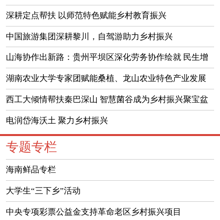
答卷
深耕定点帮扶 以师范特色赋能乡村教育振兴
中国旅游集团深耕黎川，自驾游助力乡村振兴
山海协作出新路：贵州平坝区深化劳务协作绘就 民生增
收新图景
湖南农业大学专家团赋能桑植、龙山农业特色产业发展
西工大倾情帮扶秦巴深山 智慧菌谷成为乡村振兴聚宝盆
电润岱海沃土 聚力乡村振兴
专题专栏
海南鲜品专栏
大学生“三下乡”活动
中央专项彩票公益金支持革命老区乡村振兴项目