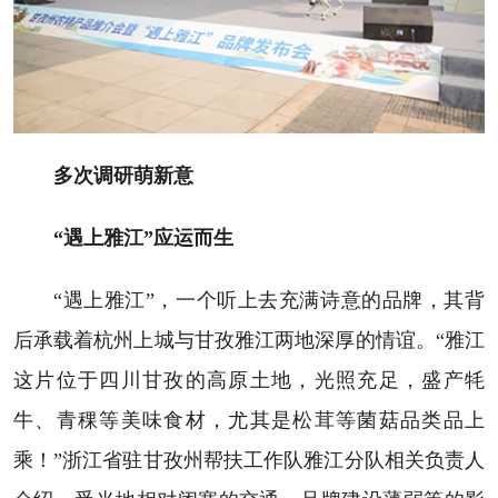
多次调研萌新意
“遇上雅江”应运而生
“遇上雅江”，一个听上去充满诗意的品牌，其背
后承载着杭州上城与甘孜雅江两地深厚的情谊。“雅江
这片位于四川甘孜的高原土地，光照充足，盛产牦
牛、青稞等美味食材，尤其是松茸等菌菇品类品上
乘！”浙江省驻甘孜州帮扶工作队雅江分队相关负责人