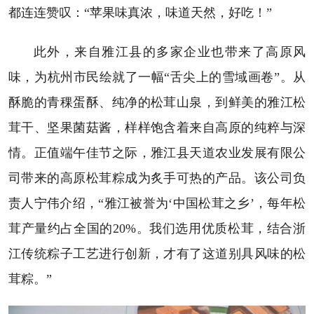
都连连赞叹：“苹果味真浓，味道天然，好吃！”
此外，来自雅江县的多家企业也带来了高原风
味，为杭州市民绘就了一幅“舌尖上的雪域画卷”。从
酥脆的青稞蛋酥、纯净的松茸山泉，到鲜美的雅江松
茸干、坚果菌菇酱，样样饱含着来自高原的纯粹与深
情。正值端午佳节之际，雅江县天道农业发展有限公
司带来的高原松茸粽成为炙手可热的产品。该公司负
责人宁伟介绍，“雅江被誉为‘中国松茸之乡’，每年松
茸产量约占全国的20%。我们选用优质松茸，结合浙
江传统粽子工艺进行创新，才有了这道别具风味的松
茸粽。”