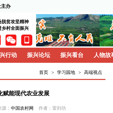
2026
神
兴
振兴论坛
振兴看台
人物故事
学习园地
中
首页
>
学习园地
>
高端视点
学习园地
高端视点
农业发展
学而时习
村网
作者：雷刘功
专题专栏
以生物技术和信息技术为特征的新一轮农
农业大国，我们绝不能落后”。近年