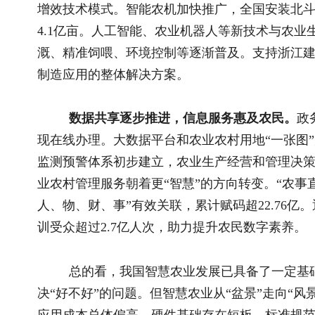
当前，加快农业现代化既面临重大机遇也面临重大挑战，
业，推动农业产业改造升级，强化应对各种风险挑战的能力和手
思路是，深入实施智慧农业行动计划，以全面提高农业全要素生
标，加大政策支持、强化应用导向、破解发展瓶颈，统筹推进技
升农业智能化水平，为加快农业农村现代化提供新动能。
一是用好存量、争取增量，细化实化政策举措。
进一步深
战略目标、战略任务。细化实化支持政策，加大农业产业融合发
策对智慧农业的支持力度，积极争取首台（套）重大技术装备推
发展的政策合力。聚焦关键环节重点领域，谋划实施一批“十五五
空地”一体化农业观测网络。
二是示范带动、重点突破，抓好主体转型升级。
支持有条
创设、机制创新、产业培育等方面开展先行先试，打造智慧农业
场智慧赋能计划，组织开展智慧农业技术人才培训，重点支持规
体、国有农场等开展数字化、智能化改造，培育一批智慧农（牧
器人等技术应用场景，发布一批管用、好用的智慧农业主推技术