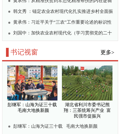
湖北省利川市委书记熊
翔：三茶统筹兴产业 富
民强市促振兴
毛南大地换新颜
三茶统筹兴产业 富民
：推进城乡融合发展 奋
持续提升农村人居环境
路上的“绿色宝藏”
”经验 奋力谱写乡村全
更多>
乡村振兴 法治先行——
村振兴促进法6月1日实
施