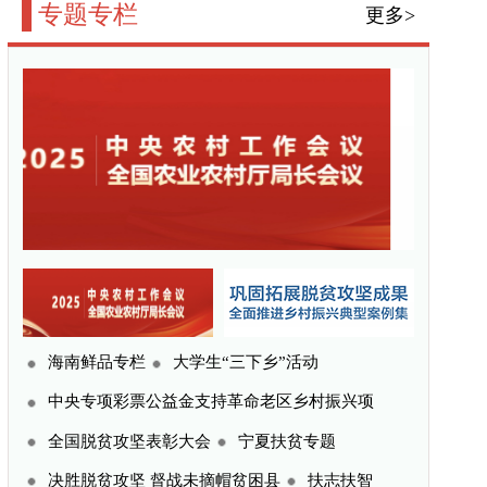
三下乡”活动
命老区乡村振兴项
宁夏扶贫专题
贫困县
扶志扶智
更多>