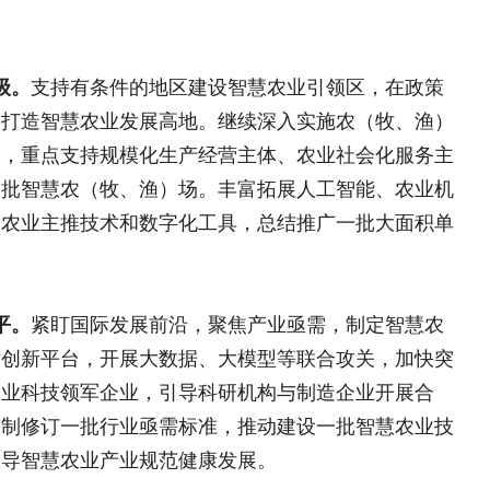
章
从精准扶贫到常态化精准帮扶的内在..
：锚定农业农村现代化扎实推进乡村..
近平关于“三农”工作重要论述的..
加快农业农村现代化（学习贯彻党的二..
为巩固拓展脱贫攻坚成果和推进乡村..
地名＋”赋能 “农文旅”融合引领..
中央单位定点帮扶工作的时代价值 ..
理团队
|
欢迎投稿
|
杂志订阅
|
网站声明
|
海南海品专栏
|
国乡村振兴》杂志社 版权所有：中国乡村振兴网
部太阳宫办公区12层 邮编：100028 投诉电话：
010)59195820
值电信业务经营许可证京B2-20240091 丨广播电视节目制作