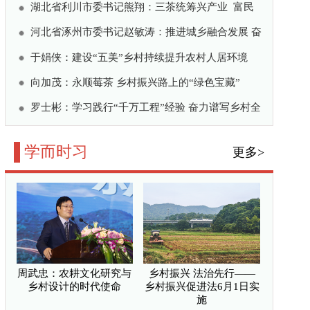
动阿里党的建设工作高质
校思政教育的价值、逻
扎根乡村笃行实干显同心
村设计的时代使命
泥土里的“政绩答卷”
公共微信
/