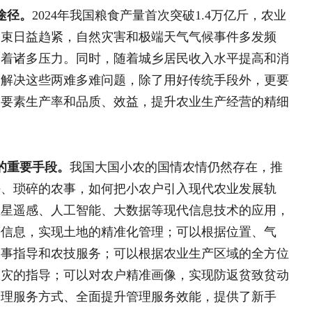
我国大国小农的国情农情仍然存在，推
，如何把小农户引入现代农业发展轨
智能、大数据等现代信息技术的应用，
地的精准化管理；可以根据位置、气
服务；可以根据农业生产区域的全方位
以对农户精准画像，实现防返贫致贫动
黄承伟：习近平关于“
全面提升管理服务效能，提供了新手
的标识性
黄承伟：从精准扶贫到常态
与世界意义
韩文秀 ：锚定农业农村现
兴
迫切需要。
从国内各产业比较看，农业
黄承伟：习近平关于“三农
概念
，2023年第一产业数字经济渗透率为
刘国中：加快农业农村现代
%。从国外发展情况看，世界主要发达国家和
届四中全会精神）
布局推进。据有关专家估测，与发达国
书记视窗
化就没有现代化，农业农村领域必须牢牢
推动我国农业现代化“弯道超车”，加速