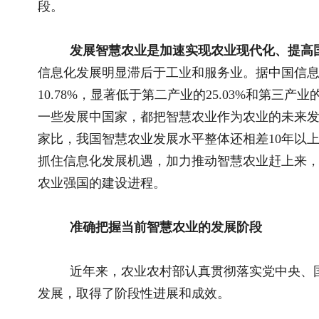
近年来，农业农村部认真贯彻落实党中央、国务院决策部
发展，取得了阶段性进展和成效。
顶层设计逐步完善，政策体系初步建立。
先后印发《“十四
《“十四五”数字农业建设规划》等规划和《农业农村部关于大
农业行动计划（2024—2028年）》等政策文件，推动智慧农业
农村部智慧农业工作推进机制，加强统筹协调，形成推动合力。
员会，加强战略研究，把准智慧农业的发展方向和战略重点。
创新能力不断提升，关键技术取得突破。
初步建立智慧农
新中心和分中心34个、农业信息技术重点实验室35个，基本覆
位、企业开展智慧农业技术攻关，作物表型高通量解析、土壤现
人化作业平台等一批关键技术取得重大突破。智慧农业标准体系不
项、发布实施26项，有力促进了智慧农业规范健康发展。
新场景新模式涌现，部分装备普及应用。
先后支持建设国家
展国产化智慧农业技术的中试熟化、推广应用，探索形成了一批