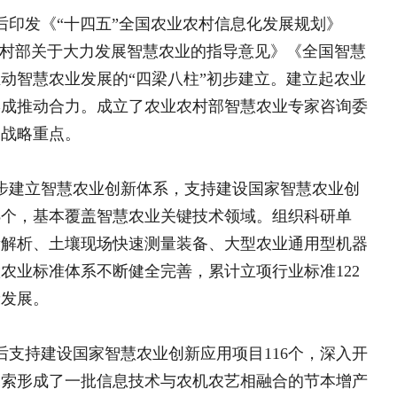
00万台，植保无人机年作业面积超过
颗粒归仓与和美归心
融合，精准播种、变量施肥、智慧灌
以党的创新理论为引领 推
领区，探索智慧农业技术装备从研发到
量发展
优势视角下同伴教育融入高
辑与路径
学思践悟树牢正确政绩观 
担当
周武忠：农耕文化研究与乡
推进，农业农村部行政审批事项全部实
数据整合共享工作持续推进，农产品市场
基层选调生：用“三心”书写
法、通用软件工具等加速研发应用，农
户已达108万，“全农码”实现“地、
参与互动
民手机应用技能培训等方式，9年累计培
http://www.sina.com.cn
010—59195820
的问题基本解决，下一步重点是要解
推广应用还面临关键技术装备支撑不足、
制约，需要我们集中力量，逐一破