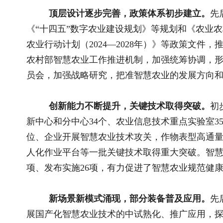
增效技术模式。智能农机加快推广，全国安装北斗终端的农机约2
4.1亿亩。人工智能、农业机器人等新技术与农业生产经营加速
溉、精准饲喂、环境控制等逐渐普及。支持浙江建设智慧农业引
制造应用的整体解决方案。
数据共享逐步推进，信息服务惠及农民。
政务信息化深入
现在线办理。大数据平台和农业农村用地“一张图”启动建设，
监测预警体系初步建立，农业生产经营和管理决策的基础模型算
业农村管理服务朝着更“智慧”的方向转变。“农事直通”APP注册用
人、物、财、事”有效关联，累计赋码超22.76亿。通过全国农
训受众超过2.7亿人次，助力提升农民数字素养。
总的看，我国智慧农业发展已具备了一定基础，“有没有”
决“好不好”的问题。但智慧农业从“盆景”走向“风景”，大规模
应用成本总体偏高、硬件基础存在短板、标准规范不健全等瓶颈
解。
加快推进智慧农业大规模落地应用