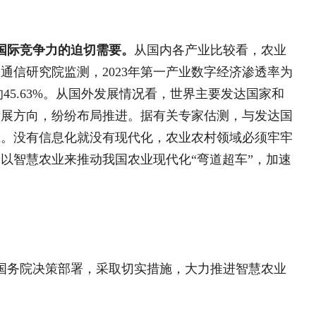
彭继军：山海为证三十载
毛南大地换新颜
署，采取切实措施，大力推进智慧农业
彭继军：山海为证三十载 
湖北省利川市委书记熊翔：
五”全国农业农村信息化发展规划》
强市促振兴
河北省涿州市委书记赵敏涛
力发展智慧农业的指导意见》《全国智慧
力开创乡村振兴新局面
于娟侠：建设“五美”乡村
发展的“四梁八柱”初步建立。建立起农业
成立了农业农村部智慧农业专家咨询委
向加茂：永顺莓茶 乡村振兴
罗士彬：学习践行“千万工程
面振兴左云新篇章
业创新体系，支持建设国家智慧农业创
学而时习
盖智慧农业关键技术领域。组织科研单
场快速测量装备、大型农业通用型机器
断健全完善，累计立项行业标准122
周武忠：农耕文化研究与
智慧农业创新应用项目116个，深入开
乡村设计的时代使命
乡
信息技术与农机农艺相融合的节本增产