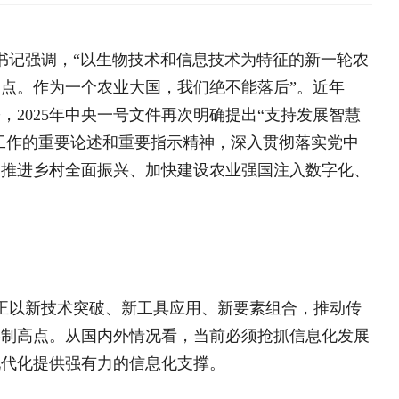
央一号文件再次明确提出“支持发展智慧
述和重要指示精神，深入贯彻落实党中
振兴、加快建设农业强国注入数字化、
海南鲜品专栏
大学生“
破、新工具应用、新要素组合，推动传
中央专项彩票公益金支持革
内外情况看，当前必须抢抓信息化发展
目
全国脱贫攻坚表彰大会
有力的信息化支撑。
决胜脱贫攻坚 督战未摘帽
年我国粮食产量首次突破1.4万亿斤，农业
脱贫攻坚网络展
自然灾害和极端天气气候事件多发频
同时，随着城乡居民收入水平提高和消
高端视点
多难问题，除了用好传统手段外，更要
品质、效益，提升农业生产经营的精细