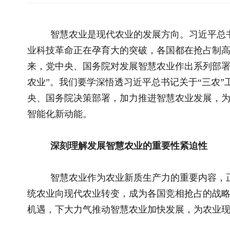
来，党中央、国务院对发展智慧农业作出系列部署，2025年中
农业”。我们要学深悟透习近平总书记关于“三农”工作的重要论
央、国务院决策部署，加力推进智慧农业发展，为推进乡村全面
智能化新动能。
深刻理解发展智慧农业的重要性紧迫性
智慧农业作为农业新质生产力的重要内容，正以新技术突
统农业向现代农业转变，成为各国竞相抢占的战略制高点。从国
机遇，下大力气推动智慧农业加快发展，为农业现代化提供强
发展智慧农业是推进农业高质量发展的重要途径。
2024
综合生产能力不断提升，但同时，耕地、水资源约束日益趋紧，
发，保障粮食和重要农产品稳定安全供给依然面临着诸多压力。
费结构升级，对农产品供给质量也提出了新要求。解决这些两难
用好数字化、智能化手段，通过智慧农业来提高全要素生产率和
化水平。