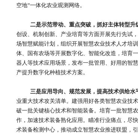
推荐阅读
相关文
2026全国和美乡村乒乓球大赛在宁夏灵武圆..
黄承伟：
国新办举行新闻发布会 介绍2026年上半年..
韩文秀 
国新办举行新闻发布会 介绍东西部协作工..
黄承伟：习
关于全国乡村振兴奖拟表彰对象的公示..
刘国中：
国务院关于印发《加快农业农村现代化 “..
刘永富：
“三农”题材新大众文艺作品开始征集啦！..
陈士国：“
“三农”题材新大众文艺作品征集展示活动..
黄承伟：
联系我们
|
网站介绍
|
管
主管：国家乡村振兴局 主办：《中
地址：北京市朝阳区太阳宫北街1号农业农村
(
互联网新闻信息许可证10120230004 丨 增