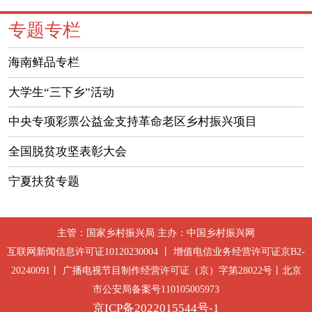
专题专栏
海南鲜品专栏
大学生“三下乡”活动
中央专项彩票公益金支持革命老区乡村振兴项目
全国脱贫攻坚表彰大会
宁夏扶贫专题
主管：国家乡村振兴局 主办：中国乡村振兴网
互联网新闻信息许可证10120230004 丨 增值电信业务经营许可证京B2-
20240091丨 广播电视节目制作经营许可证（京）字第28022号丨北京
市公安局备案号110105005973
京ICP备2022015544号-1