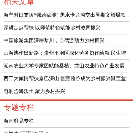
相关文章
海宁对口支援“强劲赋能” 黑水卡龙沟交出暑期文旅爆款
答卷
深耕定点帮扶 以师范特色赋能乡村教育振兴
中国旅游集团深耕黎川，自驾游助力乡村振兴
山海协作出新路：贵州平坝区深化劳务协作绘就 民生增
收新图景
湖南农业大学专家团赋能桑植、龙山农业特色产业发展
西工大倾情帮扶秦巴深山 智慧菌谷成为乡村振兴聚宝盆
电润岱海沃土 聚力乡村振兴
专题专栏
海南鲜品专栏