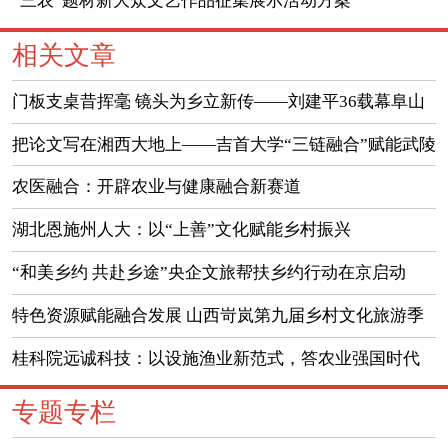
“三农”题材新大众文艺作品征集展示活动方案
相关文章
门板支桌昔挥毫 镜头为乡立新传——刘建平36载幕阜山
下新闻人生
把论文写在湘西大地上——吉首大学“三链融合”赋能武陵
山区高质量发展
农医融合：开辟农业与健康融合新赛道
湖北恩施州人大：以“上善”文化赋能乡村振兴
“和美乡约 共赴乡途”央企文旅帮扶乡约行动在京启动
特色资源赋能融合发展 山西岢岚第九届乡村文化旅游季
蓄势启幕
桂科院远诚科技：以设施渔业新范式，答农业强国时代
命题
专题专栏