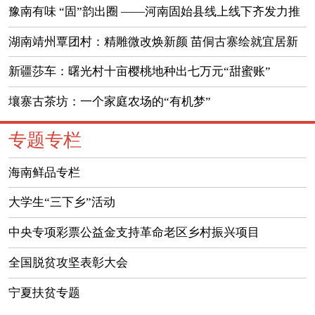
豫南有味 “固”韵出圈 ——河南固始县线上线下齐发力推
动土特产“走四方”激活县域经济
湖南靖州覃团村：精雕微改焕新颜 苗侗古寨绘就宜居新
画卷
新疆莎车：曙光村十亩樱桃地种出七万元“甜蜜账”
壤寨古茶坊：一个家庭农场的“有机梦”
专题专栏
海南鲜品专栏
大学生“三下乡”活动
中央专项彩票公益金支持革命老区乡村振兴项目
全国脱贫攻坚表彰大会
宁夏扶贫专题